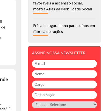
favoráveis à ascensão social,
mostra Atlas da Mobilidade Social
il
Frísia inaugura linha para suínos em
o de
fábrica de rações
o
ASSINE NOSSA NEWSLETTER
onde
o
ria". É