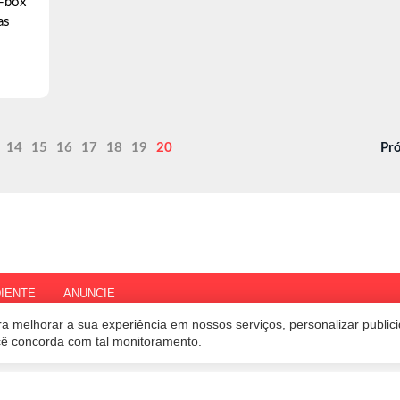
n-box
as
14
15
16
17
18
19
20
Pr
IENTE
ANUNCIE
a melhorar a sua experiência em nossos serviços, personalizar publi
ocê concorda com tal monitoramento.