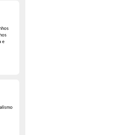
inhos
nhos
a e
nalismo