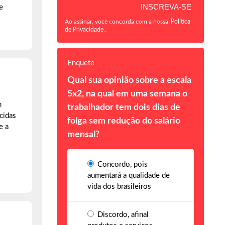
e
Ao assinar, você concorda com a nossa
Política
de Privacidade
.
Enquete
Qual sua opinião sobre a escala
5x2, na qual em uma semana o
m
trabalhador tem dois dias de
cidas
folga sem redução do salário
e a
mensal?
Concordo, pois
aumentará a qualidade de
vida dos brasileiros
Discordo, afinal