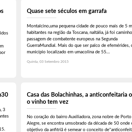
os
Quase sete séculos em garrafa
Montalcino,uma pequena cidade de pouco mais de 5 m
habitantes na região da Toscana, naItália, já foi caminh
idos
passagem de combatente europeus na Segunda
GuerraMundial. Mais do que ser palco de efemérides, 
em
município localizado em umacolina de 55...
por
Quinta, 03 Setembro 2015
h30
Casa das Bolachinhas, a anticonfeitaria 
o vinho tem vez
, 3
antes
No coração do bairro Auxiliadora, zona nobre de Porto
Alegre, se encontra umsobrado da década de 50 onde 
15.
objetivo da anfitriã é semear o conceito de"anticonfeita