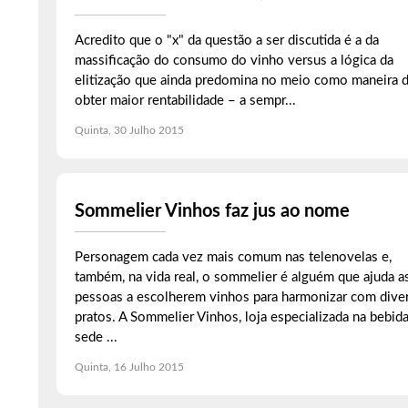
Acredito que o "x" da questão a ser discutida é a da
massificação do consumo do vinho versus a lógica da
elitização que ainda predomina no meio como maneira 
obter maior rentabilidade – a sempr...
Quinta, 30 Julho 2015
Sommelier Vinhos faz jus ao nome
Personagem cada vez mais comum nas telenovelas e,
também, na vida real, o sommelier é alguém que ajuda a
pessoas a escolherem vinhos para harmonizar com dive
pratos. A Sommelier Vinhos, loja especializada na bebid
sede ...
Quinta, 16 Julho 2015