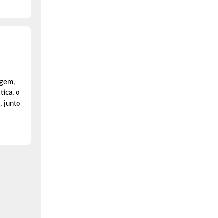
agem,
tica, o
, junto