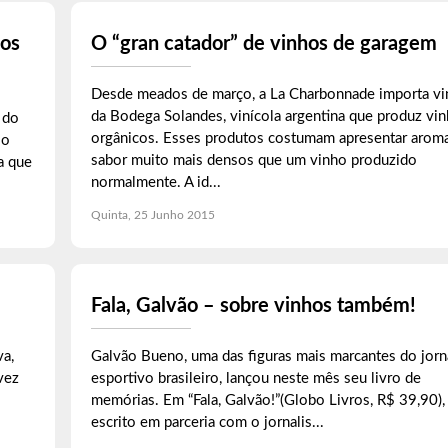
 os
O “gran catador” de vinhos de garagem
Desde meados de março, a La Charbonnade importa v
da Bodega Solandes, vinícola argentina que produz vi
 do
orgânicos. Esses produtos costumam apresentar arom
 o
sabor muito mais densos que um vinho produzido
a que
normalmente. A id...
Quinta, 25 Junho 2015
Fala, Galvão – sobre vinhos também!
va,
Galvão Bueno, uma das figuras mais marcantes do jor
vez
esportivo brasileiro, lançou neste mês seu livro de
memórias. Em “Fala, Galvão!”(Globo Livros, R$ 39,90),
escrito em parceria com o jornalis...