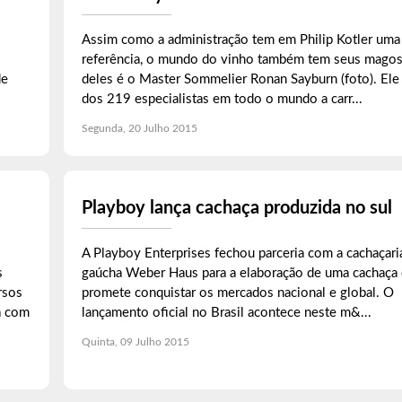
Assim como a administração tem em Philip Kotler uma
referência, o mundo do vinho também tem seus mago
de
deles é o Master Sommelier Ronan Sayburn (foto). Ele
dos 219 especialistas em todo o mundo a carr...
Segunda, 20 Julho 2015
Playboy lança cachaça produzida no sul
A Playboy Enterprises fechou parceria com a cachaçari
s
gaúcha Weber Haus para a elaboração de uma cachaça
rsos
promete conquistar os mercados nacional e global. O
a com
lançamento oficial no Brasil acontece neste m&...
Quinta, 09 Julho 2015