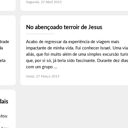
Segunda, 27 Abril 2015
No abençoado terroir de Jesus
trade
Acabo de regressar da experiência de viagem mais
da
impactante de minha vida. Fui conhecer Israel. Uma vi
aliás, que foi muito além de uma simples excursão turís
eta
que, por si só, já teria sido fascinante. Durante dez dias
com um grupo ...
Sexta, 27 Março 2015
dais
stou
e