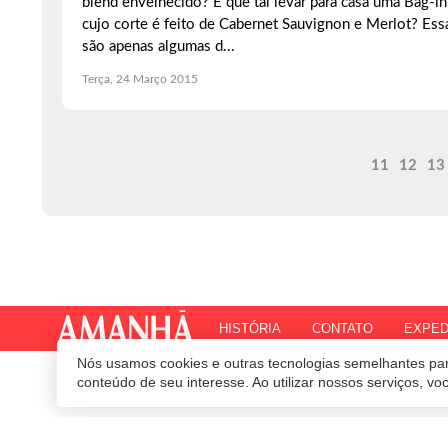
blend envelhecido? E que tal levar para casa uma Bag-i
cujo corte é feito de Cabernet Sauvignon e Merlot? Ess
são apenas algumas d...
Terça, 24 Março 2015
Anterior
11
12
13
HISTÓRIA
CONTATO
EXPED
Nós usamos cookies e outras tecnologias semelhantes par
© 2020 Revista Amanhã.
Todos os direitos reservados.
Desenvolvido por
conteúdo de seu interesse. Ao utilizar nossos serviços, v