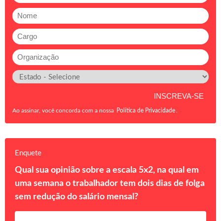
Ao assinar, você concorda com a nossa
Política de Privacidade
.
Enquete
Qual sua opinião sobre a escala 5x2, na qual em
uma semana o trabalhador tem dois dias de folga
sem redução do salário mensal?