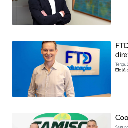
FTD
dire
Terça,
Ele já
Coo
Segund