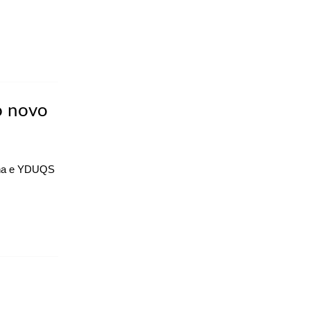
o novo
gna e YDUQS