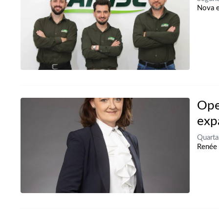
Nova e
Ope
exp
Quarta
Renée 