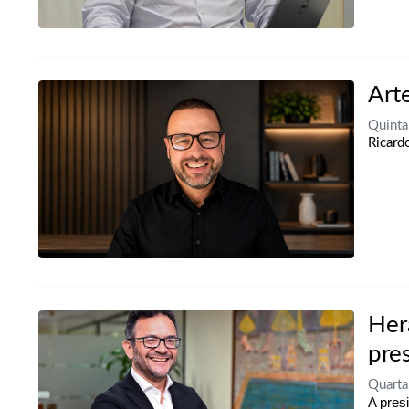
Art
Quinta
Ricard
Her
pre
Quarta
A pres