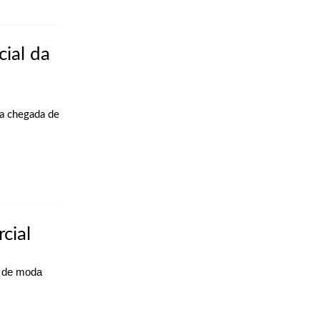
ial da
 a chegada de
cial
s de moda