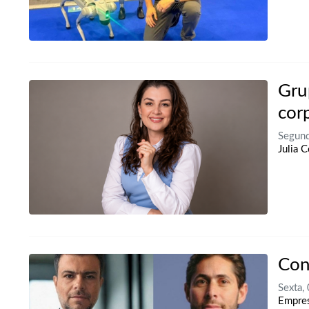
Gru
cor
Segund
Julia C
Con
Sexta,
Empres