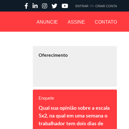
ou
ENTRAR
CRIAR CONTA
ANUNCIE
ASSINE
CONTATO
Oferecimento
Enquete
Qual sua opinião sobre a escala
5x2, na qual em uma semana o
trabalhador tem dois dias de