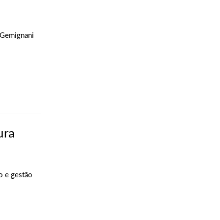
s Gemignani
ura
o e gestão