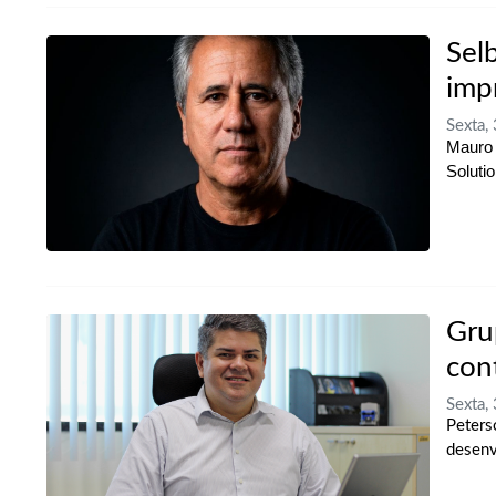
Sel
imp
Sexta,
Mauro 
Soluti
Gru
con
Sexta,
Peters
desenv