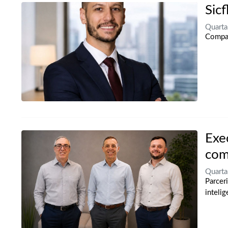
Sic
Quarta
Compan
Exe
com
Quarta
P
arcer
intelig