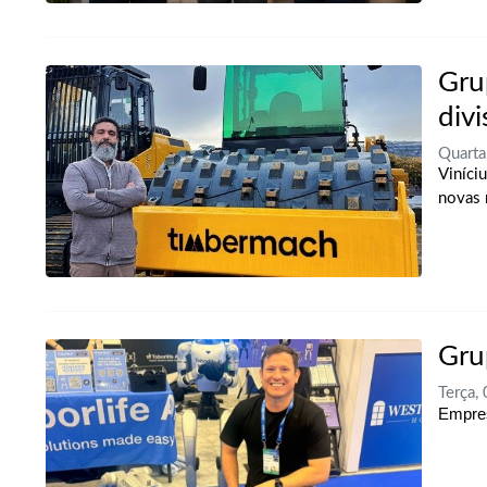
Gru
div
Quarta
Viníci
novas 
Gru
Terça,
Empres