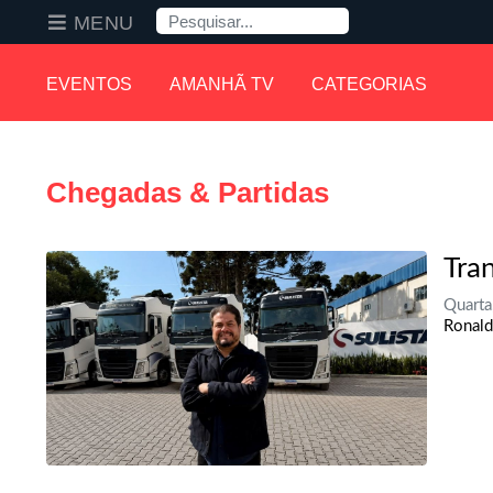
Pesquisa
MENU
EVENTOS
AMANHÃ TV
CATEGORIAS
Chegadas & Partidas
Tra
Quarta
Ronald