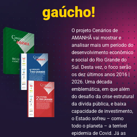
gaúcho!
O projeto Cenários de
AMANHÃ vai mostrar e
analisar mais um período do
desenvolvimento econômico
e social do Rio Grande do
Sul. Desta vez, o foco serão
os dez últimos anos 2016 |
2026. Uma década
emblemática, em que além
do desafio da crise estrutural
da dívida pública, e baixa
capacidade de investimento,
o Estado sofreu – como
todo o planeta – a terrível
epidemia de Covid. Já as