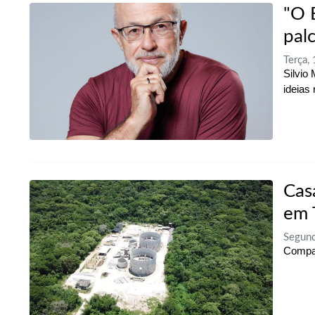
"O 
pal
Terça,
Silvio
ideias
Cas
em 
Segund
Compan