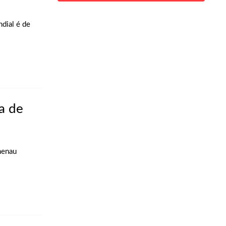
dial é de
a de
menau