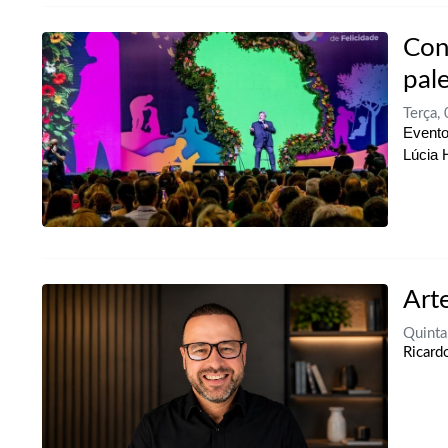
Con
pal
Terça,
Evento
Lúcia 
Art
Quinta
Ricard