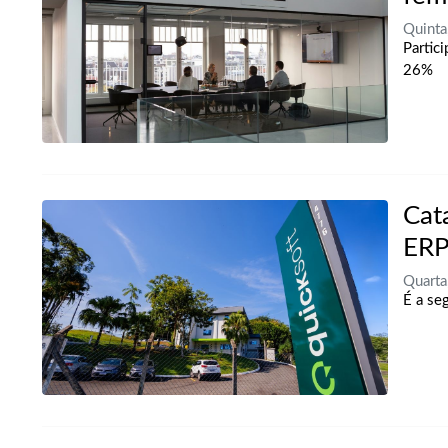
Quinta
Partic
26%
Cat
ERP
Quarta
É a se