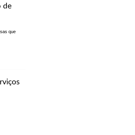
o de
esas que
rviços