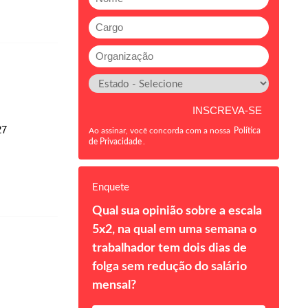
27
Ao assinar, você concorda com a nossa
Política
de Privacidade
.
Enquete
Qual sua opinião sobre a escala
5x2, na qual em uma semana o
trabalhador tem dois dias de
folga sem redução do salário
mensal?