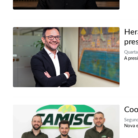
Her
pre
Quarta
A pres
Coo
Segund
Nova e