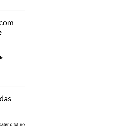
 com
e
do
 das
ater o futuro