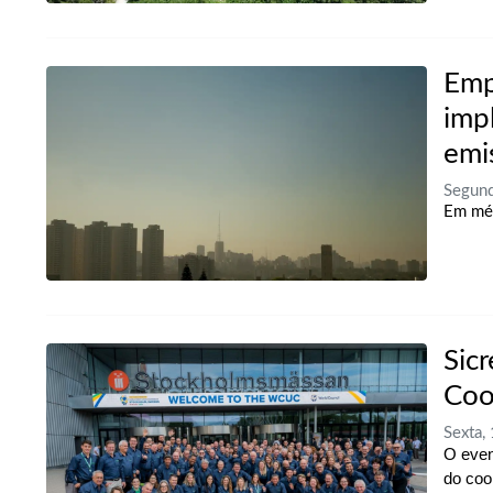
Emp
imp
emi
Segund
Em méd
Sic
Coo
Sexta,
O even
do coo