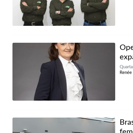
Ope
exp
Quarta
Renée 
Bra
fem