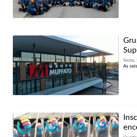
Gru
Sup
Sexta,
As sei
Ins
enc