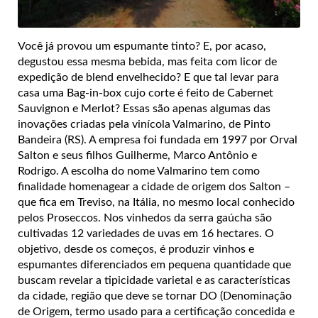
Você já provou um espumante tinto? E, por acaso,
degustou essa mesma bebida, mas feita com licor de
expedição de blend envelhecido? E que tal levar para
casa uma Bag-in-box cujo corte é feito de Cabernet
Sauvignon e Merlot? Essas são apenas algumas das
inovações criadas pela vinícola Valmarino, de Pinto
Bandeira (RS). A empresa foi fundada em 1997 por Orval
Salton e seus filhos Guilherme, Marco Antônio e
Rodrigo. A escolha do nome Valmarino tem como
finalidade homenagear a cidade de origem dos Salton –
que fica em Treviso, na Itália, no mesmo local conhecido
pelos Proseccos. Nos vinhedos da serra gaúcha são
cultivadas 12 variedades de uvas em 16 hectares. O
objetivo, desde os começos, é produzir vinhos e
espumantes diferenciados em pequena quantidade que
buscam revelar a tipicidade varietal e as características
da cidade, região que deve se tornar DO (Denominação
de Origem, termo usado para a certificação concedida e