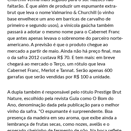
faltarão. É que além de produzir um espumante extra-
brut que leva o nome Valmarino & Churchill (o vinho
base envelhece um ano em barricas de carvalho de
primeiro e segundo usos), a vinícola gaúcha também
passará a adotar o mesmo nome para o Cabernet Franc
que antes apenas levava o sobrenome do parceiro norte-
americano. A previsão é que o produto chegue ao
mercado a partir de maio. Ainda não há preço final, mas
o da safra 2012 custava R$ 70. E tem mais: em breve
chegará ao mercado o Terço, um rótulo que leva
Cabernet Franc, Merlot e Tannat. Serão apenas 600
garrafas que serão vendidas por R$ 100 a unidade.
A dupla também é responsável pelo rótulo Prestige Brut
Nature, escolhido pela revista Gula como O Bom do
Ano, denominação dada pela publicação para o melhor
vinho da safra. "O espumante é surpreendente. Boa
presença da madeira em seu aroma, que exibe ainda a
lembrança de frutas secas, como nozes, avelãs e o
esperado cheirinho de fermento de pão. Na boca reflete