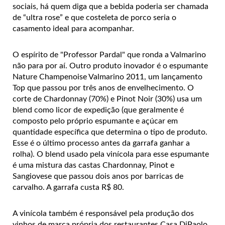
sociais, há quem diga que a bebida poderia ser chamada
de “ultra rose” e que costeleta de porco seria o
casamento ideal para acompanhar.
O espírito de "Professor Pardal" que ronda a Valmarino
não para por aí. Outro produto inovador é o espumante
Nature Champenoise Valmarino 2011, um lançamento
Top que passou por três anos de envelhecimento. O
corte de Chardonnay (70%) e Pinot Noir (30%) usa um
blend como licor de expedição (que geralmente é
composto pelo próprio espumante e açúcar em
quantidade específica que determina o tipo de produto.
Esse é o último processo antes da garrafa ganhar a
rolha). O blend usado pela vinícola para esse espumante
é uma mistura das castas Chardonnay, Pinot e
Sangiovese que passou dois anos por barricas de
carvalho. A garrafa custa R$ 80.
A vinícola também é responsável pela produção dos
vinhos de marca própria dos restaurantes Casa DiPaolo,