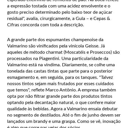
a expressão tostada com uma acidez envolvente e o
gosto preciso determinado pelo baixo teor de açúcar
residual", avalia, cirurgicamente, a Gula – e
Cepas
&
Cifras concorda com toda a descrição.
A grande parte dos espumantes champenoise da
Valmarino são vinificados pela vinícola Geisse. Já
aqueles de método charmat (Moscatéis e Proseccos) são
processados na Piagentini. Uma particularidade da
Valmarino está na vindima. Diariamente, se colhe uma
tonelada das castas tintas que parte para o posterior
esmagamento e, em seguida, para os tanques. "Talvez
nossos tintos sejam mais frutados por esses cuidados
que temos", reflete Marco Antônio. A empresa também
opta por não filtrar grande parte dos produtos tintos
optando pela decantação natural, o que confere maior
qualidade às bebidas. Agora a Valmarino ensaia debutar
no segmento de destilados. Até o fim de junho devem ser
lançados um brandy e uma graspa. Como se vê, inovação
é algo que corre nas veias dos sócios.