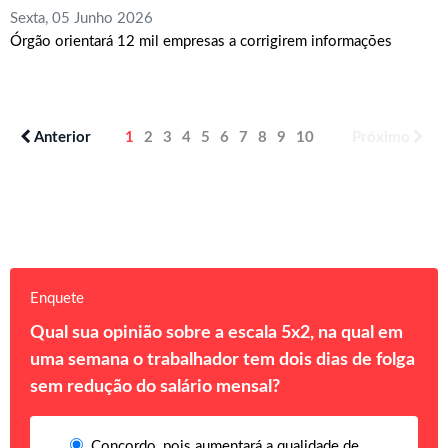
Sexta, 05 Junho 2026
Órgão orientará 12 mil empresas a corrigirem informações
Anterior
1
2
3
4
5
6
7
8
9
10
Próximo
Enquete
Qual sua opinião sobre a escala 5x2, na qual em
uma semana o trabalhador tem dois dias de folga
sem redução do salário mensal?
Concordo, pois aumentará a qualidade de