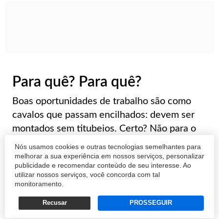
Para quê? Para quê?
Boas oportunidades de trabalho são como
cavalos que passam encilhados: devem ser
montados sem titubeios. Certo? Não para o
ator argentino Ricardo Darín, que recusou o
Nós usamos cookies e outras tecnologias semelhantes para
papel em uma produção norte-americana em
melhorar a sua experiência em nossos serviços, personalizar
publicidade e recomendar conteúdo de seu interesse. Ao
nome de...
utilizar nossos serviços, você concorda com tal
monitoramento.
ANDRÉ D'ANGELO
Recusar
PROSSEGUIR
22/06/2015 14:49