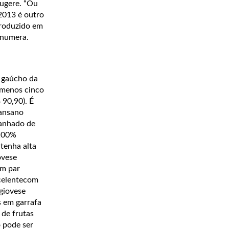
sugere. “Ou
2013 é outro
produzido em
enumera.
 gaúcho da
 menos cinco
 90,90). É
cansano
panhado de
(100%
tenha alta
ovese
um par
xcelentecom
giovese
s em garrafa
 de frutas
o pode ser