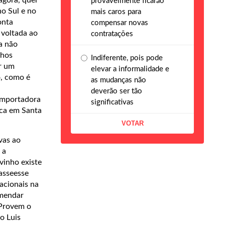
provavelmente ficarão
o Sul e no
mais caros para
onta
compensar novas
 voltada ao
contratações
a não
nhos
Indiferente, pois pode
er um
elevar a informalidade e
, como é
as mudanças não
deverão ser tão
importadora
significativas
rca em Santa
vas ao
 a
vinho existe
tasseesse
nacionais na
omendar
"Provem o
o Luis