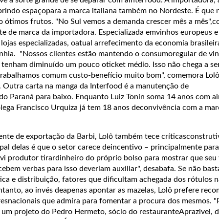
abrindo espaçopara a marca italiana também no Nordeste. É que n
o ótimos frutos. "No Sul vemos a demanda crescer mês a mês",c
te de marca da importadora. Especializada emvinhos europeus e
lojas especializadas, oatual arrefecimento da economia brasileir
nhia. "Nossos clientes estão mantendo o consumoregular de vi
ue tenham diminuído um pouco oticket médio. Isso não chega a s
 trabalhamos comum custo-benefício muito bom", comemora Lolô
 Outra carta na manga da Interfood é a manutenção de
 do Paraná para baixo. Enquanto Luiz Tonin soma 14 anos com a
olega Francisco Urquiza já tem 18 anos deconvivência com a ma
e de exportação da Barbi, Lolô também tece críticasconstruti
pal delas é que o setor carece deincentivo – principalmente para
vi produtor tirardinheiro do próprio bolso para mostrar que seu 
ebem verbas para isso deveriam auxiliar", desabafa. Se não bas
ica e distribuição, fatores que dificultam achegada dos rótulos 
entanto, ao invés deapenas apontar as mazelas, Lolô prefere rec
resnacionais que admira para fomentar a procura dos mesmos. 
É um projeto do Pedro Hermeto, sócio do restauranteAprazivel, d