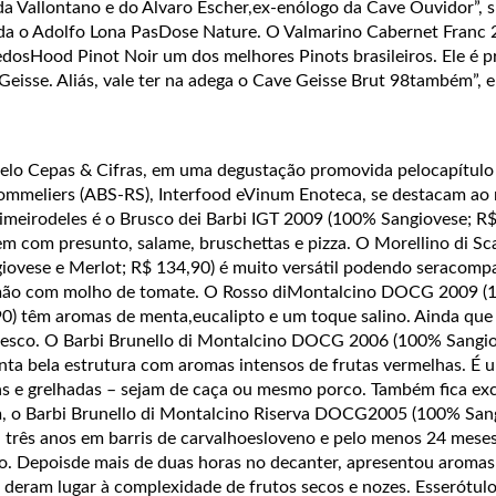
da Vallontano e do Álvaro Escher,ex-enólogo da Cave Ouvidor”, 
da o Adolfo Lona PasDose Nature. O Valmarino Cabernet Franc 
dosHood Pinot Noir um dos melhores Pinots brasileiros. Ele é 
Geisse. Aliás, vale ter na adega o Cave Geisse Brut 98também”, 
pelo Cepas & Cifras, em uma degustação promovida pelocapítulo
Sommeliers (ABS-RS), Interfood eVinum Enoteca, se destacam ao
rimeirodeles é o Brusco dei Barbi IGT 2009 (100% Sangiovese; R$
m com presunto, salame, bruschettas e pizza. O
Morellino di S
ovese e Merlot; R$ 134,90) é muito versátil podendo seracom
mão com molho de tomate. O Rosso diMontalcino DOCG 2009 
0) têm aromas de menta,eucalipto e um toque salino. Ainda que 
fresco. O Barbi Brunello di Montalcino DOCG 2006 (100% Sangi
nta bela estrutura com aromas intensos de frutas vermelhas. É 
as e grelhadas – sejam de caça ou mesmo porco. Também fica e
m, o Barbi Brunello di Montalcino Riserva DOCG2005 (100% San
 três anos em barris de carvalhoesloveno e pelo menos 24 mese
do. Depoisde mais de duas horas no decanter, apresentou aromas
 deram lugar à complexidade de frutos secos e nozes. Esserótul