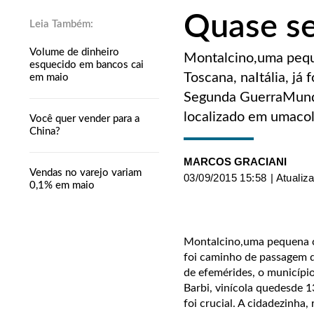
Quase se
Volume de dinheiro
Montalcino,uma peque
esquecido em bancos cai
Toscana, naItália, j
em maio
Segunda GuerraMundia
localizado em umacol
Você quer vender para a
China?
MARCOS GRACIANI
Vendas no varejo variam
03/09/2015 15:58
| Atualiz
0,1% em maio
Montalcino,uma pequena cid
foi caminho de passagem 
de efemérides, o município
Barbi, vinícola quedesde 1
foi crucial. A cidadezinha