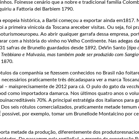
vinhos. Foinesse cenário que a nobre e tradicional família Colomb
uiriu a Fattoria dei Barbiem 1790.
 epopeia histórica, a Barbi começou a exportar ainda em1817. 
i a primeira vinícola da Toscana areceber visitas. Ou seja, foi p
oturismoeuropeu. Ao abrir qualquer garrafa dessa empresa, por
arar com a história do vinho no Velho Continente. Nas adegas d
1 safras de Brunello guardados desde 1892. DeVin Santo [
tipo 
as Trebbiano e Malvasia, mas também pode ser produzido com Sangi
e 1870.
ulos da companhia se fizessem conhecidos no Brasil não foitaref
 necessários praticamente três décadaspara ver a marca Toscan
nal – maisprecisamente de 2012 para cá. O pulo do gato da
vecch
rfood como importadora damarca. Nos últimos quatro anos o vol
ouinacreditáveis 70%. A principal estratégia dos italianos para 
. Dos seis rótulos comercializados, praticamente metade temum 
 É possível, por exemplo, tomar um Brunellode Montalcino por c
porta metade da produção, diferentemente dos produtoresnacion
nidades. De passagem pela regiãoSul, a gerente de exportação Ra