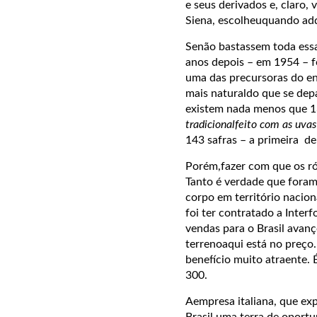
e seus derivados e, claro, 
Siena, escolheuquando adq
Senão bastassem toda essa
anos depois – em 1954 – fo
uma das precursoras do en
mais naturaldo que se dep
existem nada menos que 13
tradicionalfeito com as uv
143 safras – a primeira d
Porém,fazer com que os rót
Tanto é verdade que foram
corpo em território nacio
foi ter contratado a Inte
vendas para o Brasil avanç
terrenoaqui está no preço
benefício muito atraente.
300.
Aempresa italiana, que ex
Brasil uma terra de oportu