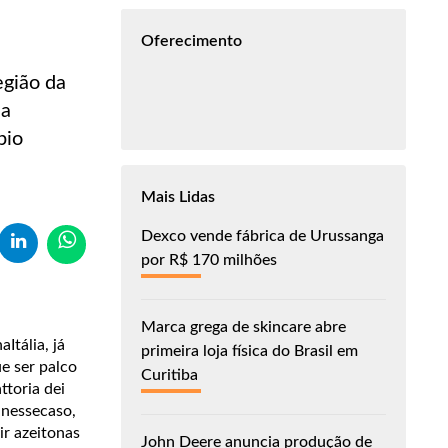
a
Oferecimento
egião da
na
pio
Mais Lidas
Dexco vende fábrica de Urussanga
por R$ 170 milhões
Marca grega de skincare abre
Itália, já
primeira loja física do Brasil em
e ser palco
Curitiba
ttoria dei
 nessecaso,
ir azeitonas
John Deere anuncia produção de