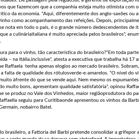
tivos que fazemcom que a companhia esteja muito otimista com o 
ítico da economia. "Aqui, diferentemente dos anglo-saxões ou a
 vinho como acompanhamento das refeições. Depois, principalm
 se nota em todo o país, é o grande número dedescendentes de it
que a culináriaitaliana é muito apreciada pelos brasileiros", enu
.
tura para o vinho, tão característica do brasileiro?"Em toda par
a – na Itália,inclusive", atesta a executiva que trabalha há 17 
 Raffaela tenha apenas elogios ao mercado brasileiro. Sobram,i
 a falta de qualidade dos rótulosverde-e-amarelos. "O nível do v
 muito àfrente do que se vende aqui. Nem mesmo os espumantes
muito bons, apresentam qualidade satisfatória", opinou Raffae
ue se produz no Vale dos Vinhedos, maior regiãoprodutora do pa
 Raffaella seguiu para Curitibaonde apresentou os vinhos da Barb
 Germain, nobairro Batel.
brasileiro, a Fattoria del Barbi pretende consolidar a grifepor 
ve a sorte grande de se deparar com aInterfood. A importadora, 