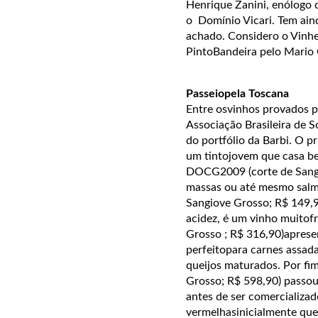
Henrique Zanini, enólogo 
o Domínio Vicari. Tem ain
achado. Considero o Vinhe
PintoBandeira pelo Mario 
Passeiopela Toscana
Entre osvinhos provados 
Associação Brasileira de 
do portfólio da Barbi. O p
um tintojovem que casa be
DOCG2009 (corte de Sangi
massas ou até mesmo sal
Sangiove Grosso; R$ 149,9
acidez, é um vinho muito
Grosso ; R$ 316,90)aprese
perfeitopara carnes assad
queijos maturados. Por fi
Grosso; R$ 598,90) passou
antes de ser comercializa
vermelhasinicialmente que