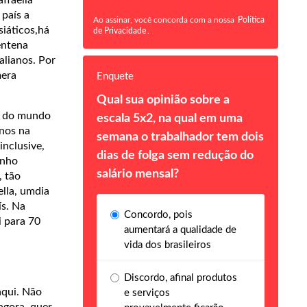
país a
Ao assinar, você concorda com a nossa
Política
siáticos,há
de Privacidade
.
entena
alianos. Por
mera
Enquete
Qual sua opinião sobre a
te do mundo
escala 5x2, na qual em uma
anos na
semana o trabalhador tem dois
nclusive,
dias de folga sem redução do
inho
salário mensal?
, tão
lla, umdia
ís. Na
Concordo, pois
i para 70
aumentará a qualidade de
vida dos brasileiros
Discordo, afinal produtos
aqui. Não
e serviços
agora, quer