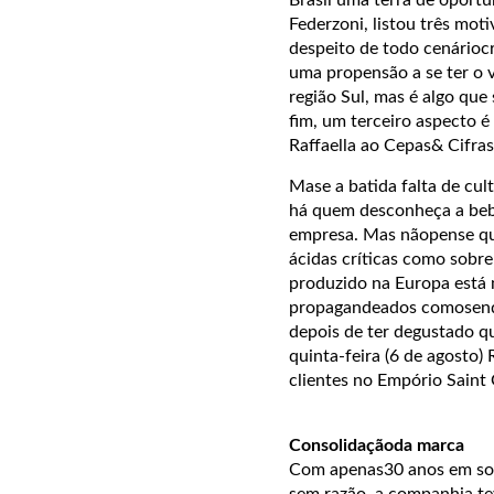
Federzoni, listou três mo
despeito de todo cenáriocr
uma propensão a se ter o
região Sul, mas é algo que
fim, um terceiro aspecto é 
Raffaella ao Cepas& Cifras
Mase a batida falta de cul
há quem desconheça a bebid
empresa. Mas nãopense que
ácidas críticas como sobre
produzido na Europa está
propagandeados comosendo 
depois de ter degustado q
quinta-feira (6 de agosto)
clientes no Empório Saint
Consolidaçãoda marca
Com apenas30 anos em solo 
sem razão, a companhia te