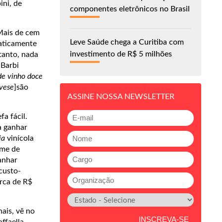
ini, de
componentes eletrônicos no Brasil
Mais de cem
Leve Saúde chega a Curitiba com
raticamente
investimento de R$ 5 milhões
tanto, nada
aBarbi
de vinho doce
ovese
]são
ASSINE NOSSA NEWSLETTER
a fácil.
a ganhar
ia
vinícola
ume de
ganhar
custo-
erca de R$
ais, vê no
ffaella