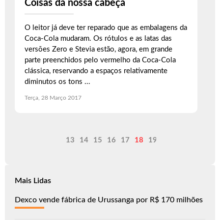
Coisas da nossa cabeça
O leitor já deve ter reparado que as embalagens da
Coca-Cola mudaram. Os rótulos e as latas das
versões Zero e Stevia estão, agora, em grande
parte preenchidos pelo vermelho da Coca-Cola
clássica, reservando a espaços relativamente
diminutos os tons ...
Terça, 28 Março 2017
Anterior
13
14
15
16
17
18
19
20
Próximo
21
22
Mais Lidas
Dexco vende fábrica de Urussanga por R$ 170 milhões