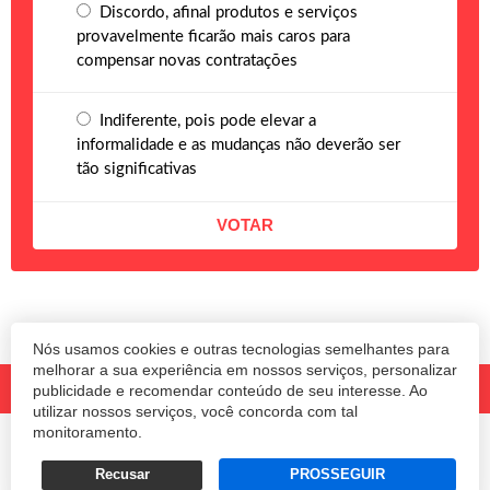
Discordo, afinal produtos e serviços
provavelmente ficarão mais caros para
compensar novas contratações
Indiferente, pois pode elevar a
informalidade e as mudanças não deverão ser
tão significativas
Nós usamos cookies e outras tecnologias semelhantes para
melhorar a sua experiência em nossos serviços, personalizar
publicidade e recomendar conteúdo de seu interesse. Ao
utilizar nossos serviços, você concorda com tal
monitoramento.
© 2020 Revista Amanhã.
Todos os direitos reservados.
Desenvolvido por
Recusar
PROSSEGUIR
Termos e Políticas de Uso
Privacidade