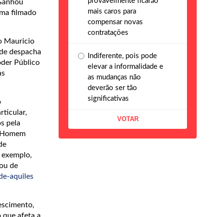
provavelmente ficarão
 Ganhou
mais caros para
ema filmado
compensar novas
contratações
no Mauricio
onde despacha
Indiferente, pois pode
oder Público
elevar a informalidade e
às
as mudanças não
deverão ser tão
significativas
o
ticular,
s pela
lo Homem
de
 exemplo,
ou de
de-aquiles
escimento,
 que afeta a