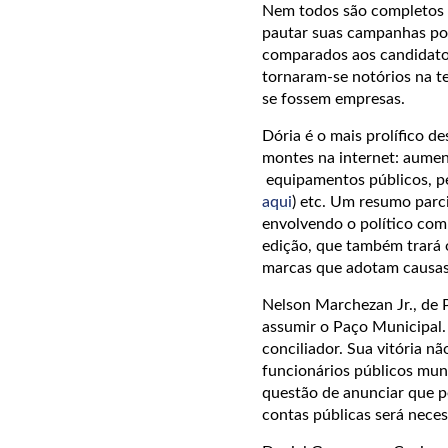
Nem todos são completos
pautar suas campanhas por
comparados aos candidatos
tornaram-se notórios na t
se fossem empresas.
Dória é o mais prolífico 
montes na internet: aument
equipamentos públicos, pe
aqui
) etc. Um resumo parc
envolvendo o político com
edição, que também trará o
marcas que adotam causa
Nelson Marchezan Jr., de 
assumir o Paço Municipal.
conciliador. Sua vitória n
funcionários públicos muni
questão de anunciar que p
contas públicas será neces