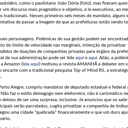
outsiders
, como o paulistano João Dória (foto), mas fizeram ques
 um discurso mais pragmático e objetivo,
à la
executivos, ao me
 tradicionais. Nesses primeiros seis meses de mandato, alguns 
entativa de passar a imagem de que as prefeituras estão sendo 
desses personagens. Polêmicas de sua gestão podem ser encontra
o do limite de velocidade nas marginais, intenção de privatizar
didos de doações de companhias privadas para órgãos da prefei
ial de sua administração pode ser lido
aqui
e
aqui
. Aliás, a polêm
 a Amazon (
leia aqui
) motivou a revista AMANHÃ a debater em 
 encarte com a tradicional pesquisa Top of Mind RS, a estratégi
s.
Porto Alegre, cumpriu mandatos de deputado estadual e federal 
 Não faz o estilo demagogo nem eleitoreiro; não é carismático n
ão deixou de ser uma surpresa, inclusive. Já anunciou que os salár
cipais serão parcelados, cogita privatizar a companhia de ônibus
egou uma cidade “quebrada” financeiramente e que um duro aju
sário.