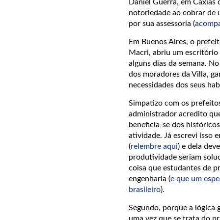
Daniel Guerra, em Caxias d
notoriedade ao cobrar de
por sua assessoria (
acompa
Em Buenos Aires, o prefeit
Macri, abriu um escritório
alguns dias da semana. No 
dos moradores da Villa, ga
necessidades dos seus habi
Simpatizo com os prefeito
administrador acredito qu
beneficia-se dos histórico
atividade. Já escrevi isso
(
relembre aqui
) e dela de
produtividade seriam solu
coisa que estudantes de 
engenharia (
e que um espe
brasileiro
).
Segundo, porque a lógica g
uma vez que se trata do pr