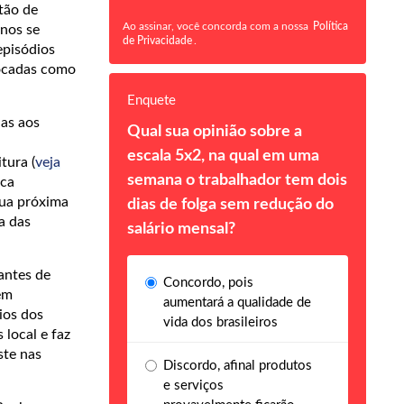
tão de
Ao assinar, você concorda com a nossa
Política
nos se
de Privacidade
.
episódios
tocadas como
Enquete
das aos
Qual sua opinião sobre a
escala 5x2, na qual em uma
tura (
veja
semana o trabalhador tem dois
ica
sua próxima
dias de folga sem redução do
a das
salário mensal?
antes de
Concordo, pois
em
aumentará a qualidade de
ios dos
vida dos brasileiros
 local e faz
ste nas
Discordo, afinal produtos
e serviços