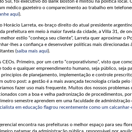
o Sul, foi executivo do Bank Boston e militou na política local.
 um médico gazeteiro o comparecimento ao trabalho em telefon
nhe aqui
).
o Horácio Larreta, ex-braço direito do atual presidente argenti
 da prefeitura em meio à maior favela da cidade, a Villa 31, de 
melhor estilo “conheça seu cliente”, Larreta quer aproximar o P
nhar-lhes a confiança e desenvolver políticas mais direcionadas 
tantes (
saiba mais aqui
).
s CEOs. Primeiro, por um certo “corporativismo”, visto que com
e todo e qualquer empreendimento humano, seja público, seja par
s princípios de planejamento, implementação e controle prescrito
 em outro post: a gestão é a mais avançada tecnologia criada pe
veríamos fazer uso mais frequente. Muitos dos nossos problemas 
cionados com a boa e velha padronização de procedimentos, por
primeiro semestre aprendem em uma faculdade de administração 
cialista em educação flagrou recentemente como um calcanhar-
erencial encontra nas prefeituras o melhor espaço para seu flor
imeiro patamar da administração pública, responsável por aquilo