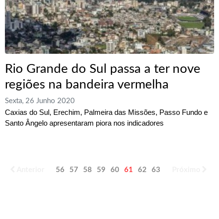
Rio Grande do Sul passa a ter nove
regiões na bandeira vermelha
Sexta, 26 Junho 2020
Caxias do Sul, Erechim, Palmeira das Missões, Passo Fundo e
Santo Ângelo apresentaram piora nos indicadores
Anterior
56
57
58
59
60
61
62
63
64
Próximo
65