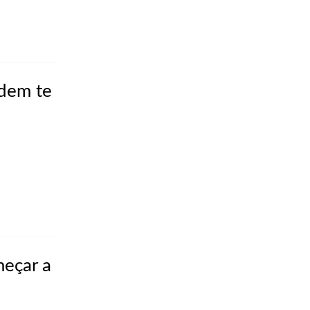
odem te
meçar a