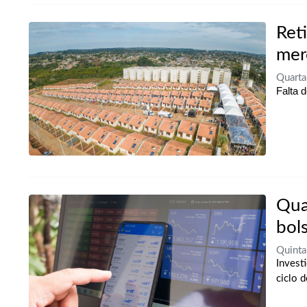
Ret
mer
Quarta
Falta 
Qua
bol
Quinta
Invest
ciclo 