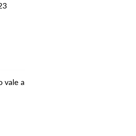
23
 vale a