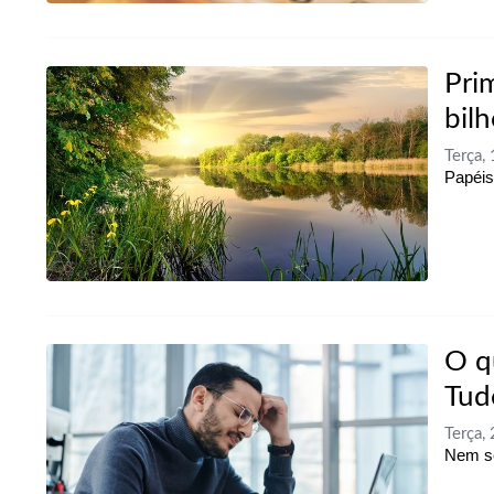
Pri
bil
Terça
Papéis
O q
Tud
Terça,
Nem se