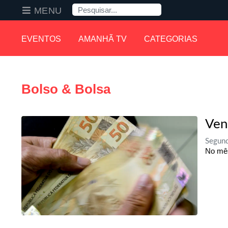
Pesquisa
MENU
EVENTOS
AMANHÃ TV
CATEGORIAS
Bolso & Bolsa
Ven
Segund
No mês