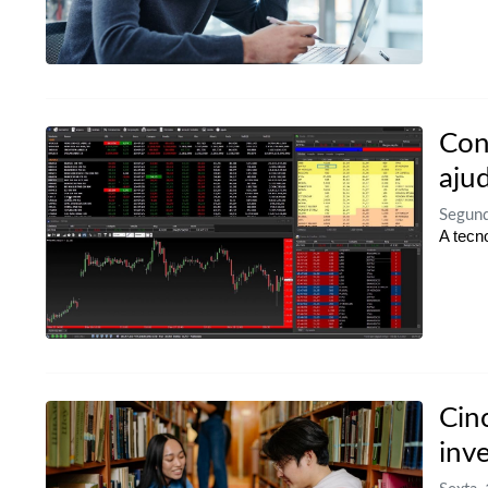
Con
ajud
Segund
A tecn
Cin
inve