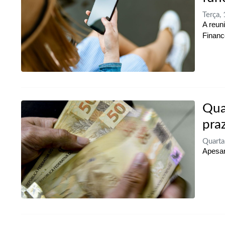
Terça,
A reun
Financ
Qua
pra
Quart
Apesar