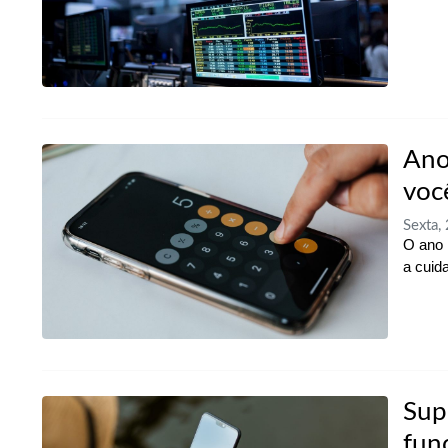
Ano
voc
Sexta,
O ano 
a cuid
Sup
fun