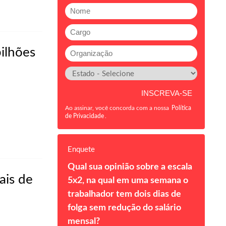
ilhões
Ao assinar, você concorda com a nossa
Política
de Privacidade
.
Enquete
Qual sua opinião sobre a escala
ais de
5x2, na qual em uma semana o
trabalhador tem dois dias de
folga sem redução do salário
mensal?