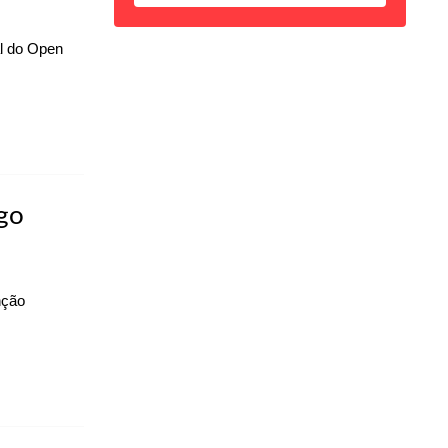
al do Open
ngo
nção