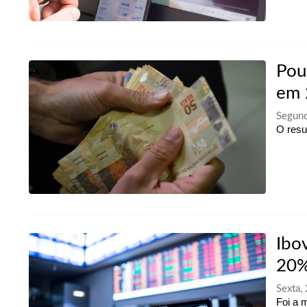
Pou
em 
Segund
O resu
Ibo
20
Sexta,
Foi a 