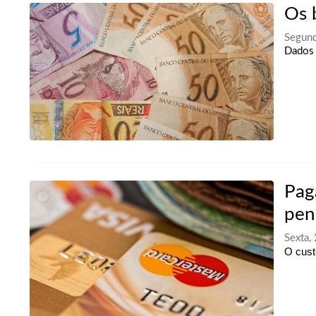
Os 
Segun
Dados 
Pag
pen
Sexta
O cust