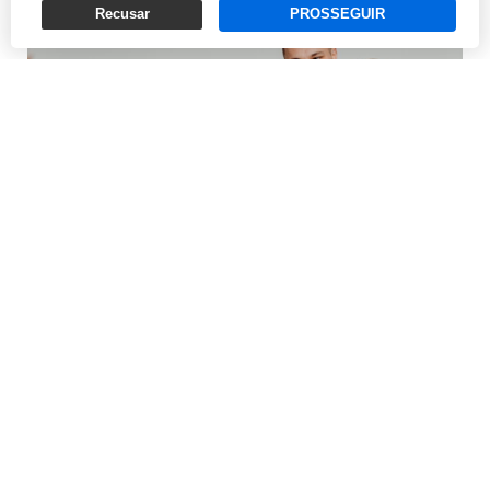
Recusar
PROSSEGUIR
A demanda por bichinhos de companhia cresceu e a
consciência sobre os cuidados exigidos por eles, também.
Falar em pai ou mãe de pet tornou-se comum
Mudanças culturais e comportamentais costumam ser
lentas, e sua tradução em hábitos de compra, também.
Ao contrário de impactos econômicos, convertidos em