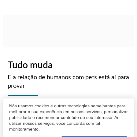
Tudo muda
E a relação de humanos com pets está aí para
provar
ANDRÉ D'ANGELO
Nós usamos cookies e outras tecnologias semelhantes para
melhorar a sua experiência em nossos serviços, personalizar
16/10/2023 09:28
publicidade e recomendar conteúdo de seu interesse. Ao
utilizar nossos serviços, você concorda com tal
monitoramento.