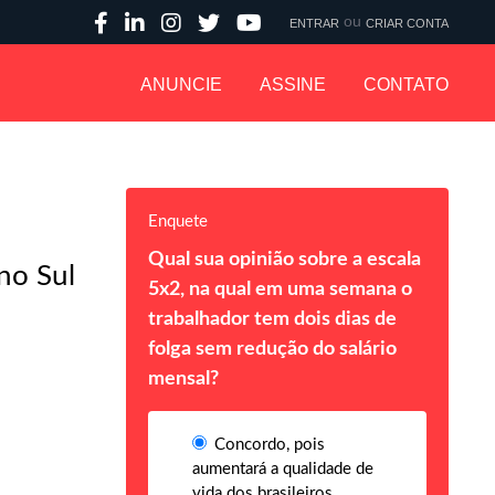
ou
ENTRAR
CRIAR CONTA
ANUNCIE
ASSINE
CONTATO
Enquete
Qual sua opinião sobre a escala
no Sul
5x2, na qual em uma semana o
trabalhador tem dois dias de
folga sem redução do salário
mensal?
Concordo, pois
aumentará a qualidade de
vida dos brasileiros