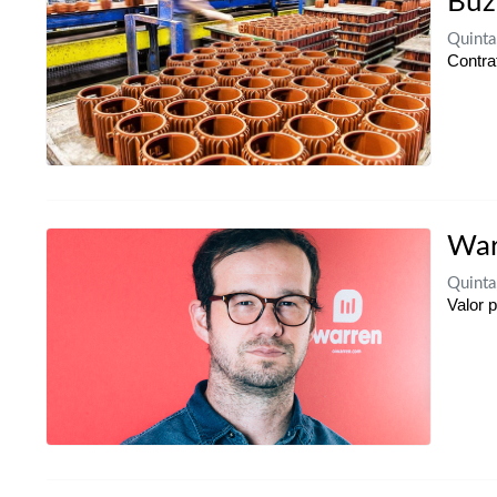
Búz
Quinta
Contra
War
Quinta
Valor 