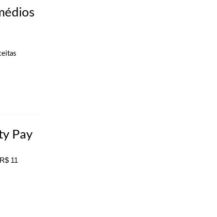
médios
ceitas
ty Pay
 R$ 11