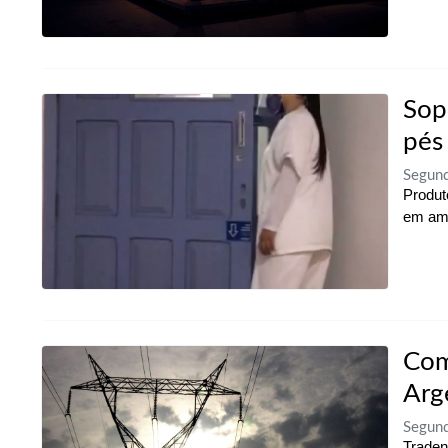
Sop
pés
Segund
Produt
em amb
Com
Arg
Segund
Traden