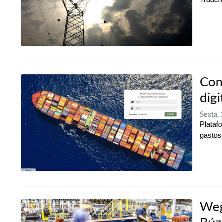
Con
dig
Sexta,
Plataf
gastos
Weg