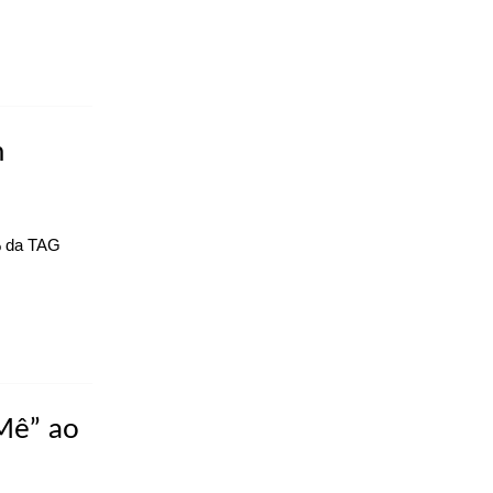
m
5% da TAG
Mê” ao