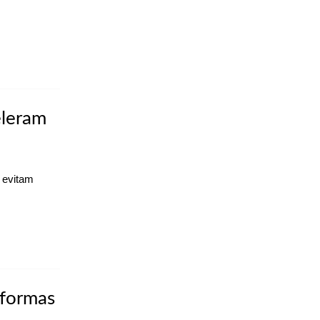
eleram
 evitam
aformas