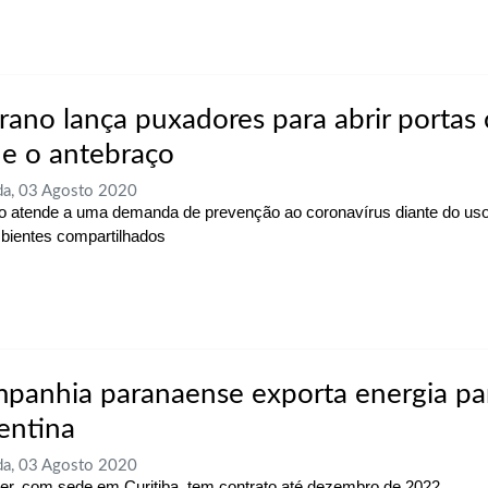
rano lança puxadores para abrir portas
 e o antebraço
a, 03 Agosto 2020
o atende a uma demanda de prevenção ao coronavírus diante do uso
ientes compartilhados
panhia paranaense exporta energia pa
entina
a, 03 Agosto 2020
er, com sede em Curitiba, tem contrato até dezembro de 2022