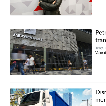
Pet
tra
Terça,
Valor 
Dis
mer