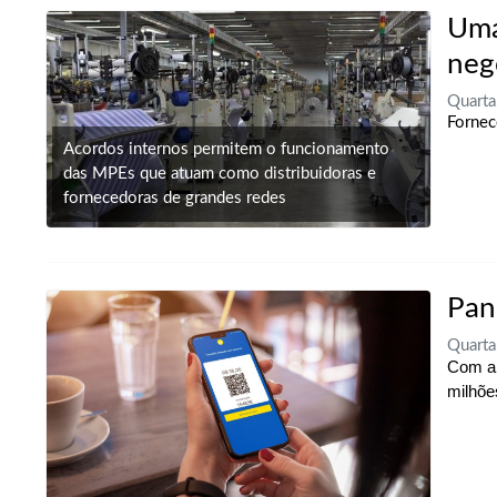
Uma
neg
Quarta
Fornec
Acordos internos permitem o funcionamento
das MPEs que atuam como distribuidoras e
fornecedoras de grandes redes
Pan
Quarta
Com ap
milhõe