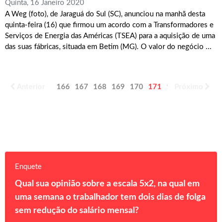
Quinta, 16 Janeiro 2020
A Weg (foto), de Jaraguá do Sul (SC), anunciou na manhã desta
quinta-feira (16) que firmou um acordo com a Transformadores e
Serviços de Energia das Américas (TSEA) para a aquisição de uma
das suas fábricas, situada em Betim (MG). O valor do negócio ...
Anterior
166
167
168
169
170
171
172
Próximo
173
174
Enquete
Qual sua opinião sobre a escala 5x2, na qual em
uma semana o trabalhador tem dois dias de folga
sem redução do salário mensal?