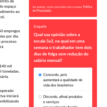
strito de
ndo espaço
Ao assinar, você concorda com a nossa
Política
de Privacidade
.
endimento ao
ol,
Enquete
250 empregos
Qual sua opinião sobre a
ias por dia.
escala 5x2, na qual em uma
o processo
rá
semana o trabalhador tem dois
dias de folga sem redução do
salário mensal?
140 mil
l toneladas.
Concordo, pois
sária.
aumentará a qualidade de
s
vida dos brasileiros
cooperado
iva iniciará
Discordo, afinal produtos
nibilizando
e serviços