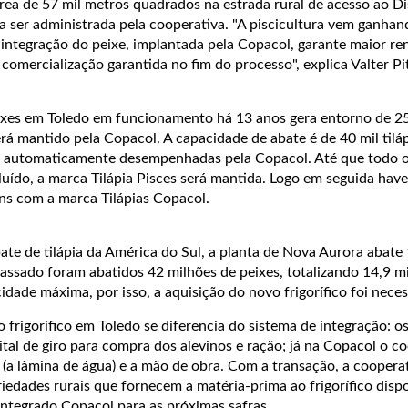
rea de 57 mil metros quadrados na estrada rural de acesso ao Di
a ser administrada pela cooperativa. "A piscicultura vem ganha
 integração do peixe, implantada pela Copacol, garante maior r
comercialização garantida no fim do processo", explica Valter Pit
eixes em Toledo em funcionamento há 13 anos gera entorno de 
erá mantido pela Copacol. A capacidade de abate é de 40 mil tiláp
er automaticamente desempenhadas pela Copacol. Até que todo 
luído, a marca Tilápia Pisces será mantida. Logo em seguida have
s com a marca Tilápias Copacol.
te de tilápia da América do Sul, a planta de Nova Aurora abate 
passado foram abatidos 42 milhões de peixes, totalizando 14,9 mi
idade máxima, por isso, a aquisição do novo frigorífico foi neces
frigorífico em Toledo se diferencia do sistema de integração: o
ital de giro para compra dos alevinos e ração; já na Copacol o 
 (a lâmina de água) e a mão de obra. Com a transação, a cooperat
dades rurais que fornecem a matéria-prima ao frigorífico dispo
 integrado Copacol para as próximas safras.