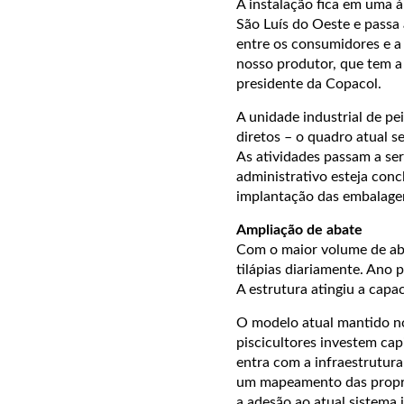
A instalação fica em uma á
São Luís do Oeste e passa 
entre os consumidores e a
nosso produtor, que tem a 
presidente da Copacol.
A unidade industrial de p
diretos – o quadro atual s
As atividades passam a s
administrativo esteja conc
implantação das embalagen
Ampliação de abate
Com o maior volume de aba
tilápias diariamente. Ano 
A estrutura atingiu a capac
O modelo atual mantido no 
piscicultores investem cap
entra com a infraestrutura
um mapeamento das proprie
a adesão ao atual sistema