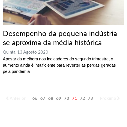
Desempenho da pequena indústria
se aproxima da média histórica
Quinta, 13 Agosto 2020
Apesar da melhora nos indicadores do segundo trimestre, o
aumento ainda é insuficiente para reverter as perdas geradas
pela pandemia
Anterior
66
67
68
69
70
71
72
73
74
Próximo
75