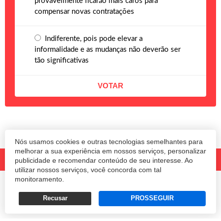
provavelmente ficarão mais caros para
compensar novas contratações
Indiferente, pois pode elevar a
informalidade e as mudanças não deverão ser
tão significativas
Nós usamos cookies e outras tecnologias semelhantes para
melhorar a sua experiência em nossos serviços, personalizar
publicidade e recomendar conteúdo de seu interesse. Ao
utilizar nossos serviços, você concorda com tal
monitoramento.
© 2020 Revista Amanhã.
Todos os direitos reservados.
Desenvolvido por
Recusar
PROSSEGUIR
Termos e Políticas de Uso
Privacidade