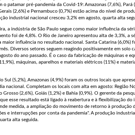
ram o patamar pré-pandemia da Covid-19: Amazonas (7,6%), Pará 
 Gerais (2,6%) e Pernambuco (0,7%) estão acima do nível de prod
ção industrial nacional cresceu 3,2% em agosto, quarta alta seg
eira, a indústria de São Paulo segue como maior influência da séri
ento foi de 4,8%. O Rio de Janeiro apresentou alta de 3,3%, a s
a maior influência no resultado nacional. Santa Catarina (6,0%) f
 mês. Diversos setores seguem reagindo positivamente em solo c
osto do ano passado. É o caso da fabricação de máquinas e e
11,9%), máquinas, aparelhos e materiais elétricos (11%) e materia
do Sul (5,2%), Amazonas (4,9%) foram os outros locais que apre
dia nacional. Completam os locais com alta em agosto: Região N
o Grosso (2,6%), Goiás (1,2%) e Bahia (0,9%). O gerente da pesqu
que esse resultado está ligado à reabertura e à flexibilização do
 grande medida, a ampliação do movimento de retorno à produção 
ões e interrupções por conta da pandemia". A produção industria
arta alta seguida.