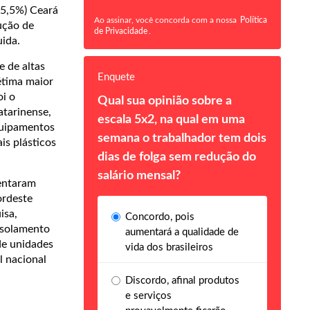
(5,5%) Ceará
Ao assinar, você concorda com a nossa
Política
ução de
de Privacidade
.
uida.
e de altas
Enquete
étima maior
oi o
Qual sua opinião sobre a
atarinense,
escala 5x2, na qual em uma
quipamentos
semana o trabalhador tem dois
is plásticos
dias de folga sem redução do
salário mensal?
sentaram
ordeste
isa,
Concordo, pois
 isolamento
aumentará a qualidade de
de unidades
vida dos brasileiros
l nacional
Discordo, afinal produtos
e serviços