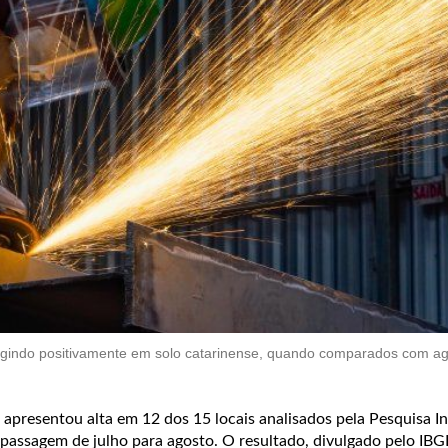
agindo positivamente em solo catarinense, quando comparados com a
l apresentou alta em 12 dos 15 locais analisados pela Pesquisa In
 passagem de julho para agosto. O resultado, divulgado pelo IBG