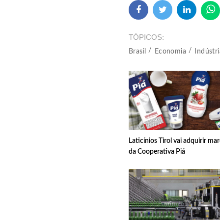
TÓPICOS
Brasil
Economia
Indústri
Laticínios Tirol vai adquirir ma
da Cooperativa Piá