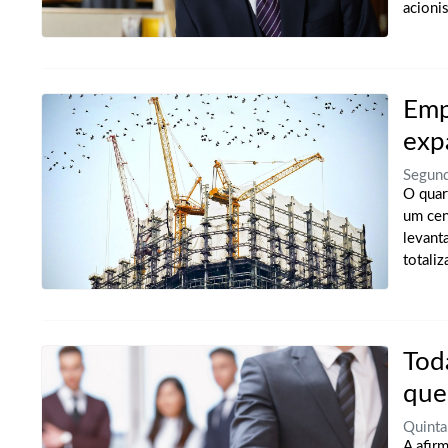
acionis
Emp
exp
Segun
O quar
um cen
levant
totaliza
Tod
que
Quint
A afir