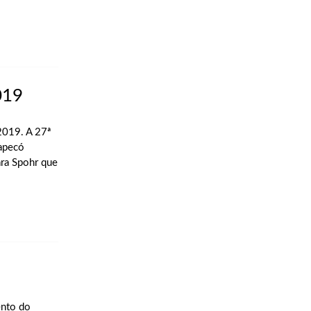
019
2019. A 27ª
hapecó
ara Spohr que
ento do