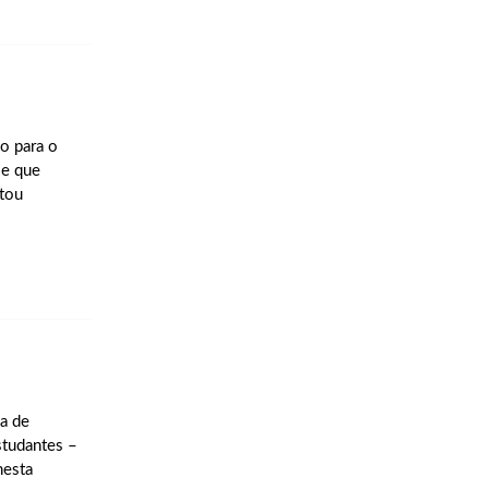
o para o
le que
stou
a de
studantes –
nesta