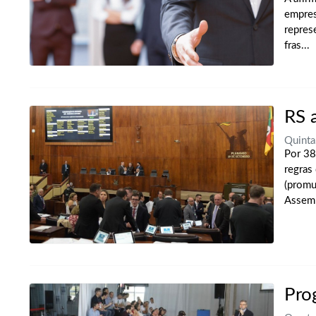
empres
repres
fras...
RS 
Quint
Por 38
regras
(promu
Assemb
Pro