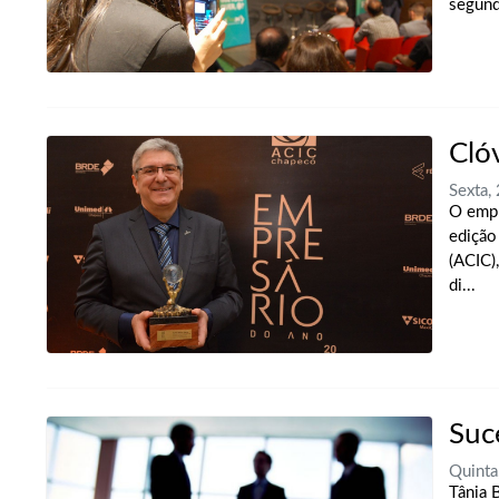
segunda
Cló
Sexta
O empr
edição
(ACIC)
di...
Suc
Quint
Tânia 