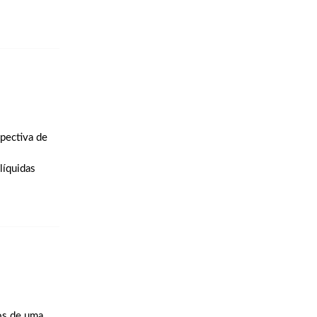
spectiva de
líquidas
ios de uma