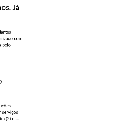
os. Já
dantes
alizado com
s pelo
o
luções
r serviços
a (2) o ...