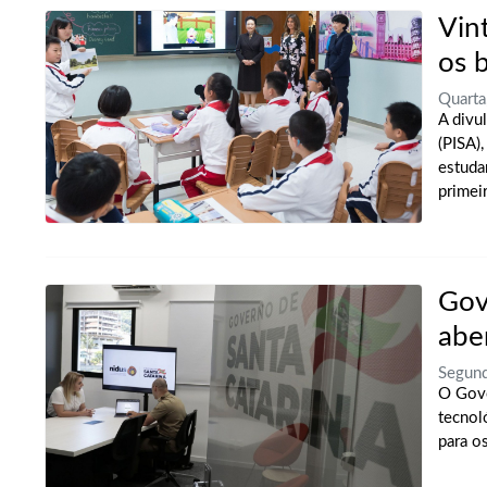
Vint
os b
Quart
A divu
(PISA)
estuda
primeir
Gov
abe
Segun
O Gove
tecnoló
para o