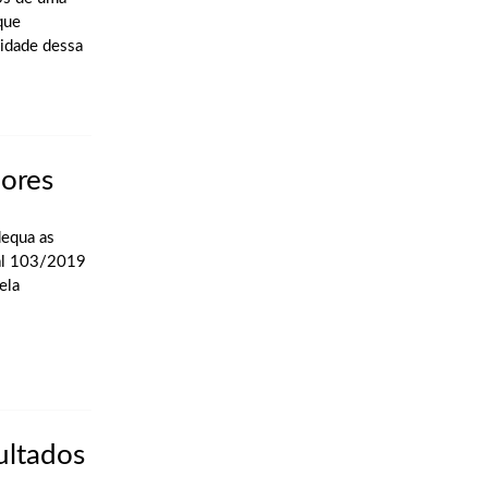
que
cidade dessa
dores
dequa as
nal 103/2019
ela
ultados