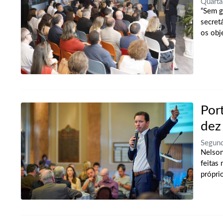
Quart
“Sem g
secret
os obj
Por
dez
Segun
Nelson
feitas
própri