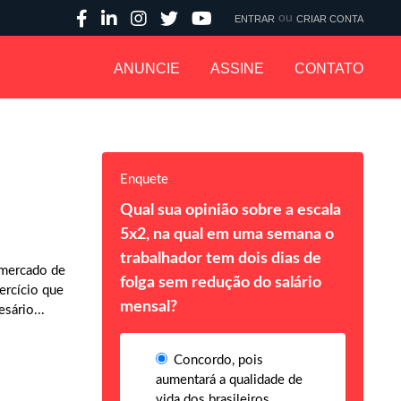
ou
ENTRAR
CRIAR CONTA
ANUNCIE
ASSINE
CONTATO
Enquete
Qual sua opinião sobre a escala
5x2, na qual em uma semana o
trabalhador tem dois dias de
 mercado de
folga sem redução do salário
ercício que
mensal?
sário...
Concordo, pois
aumentará a qualidade de
vida dos brasileiros