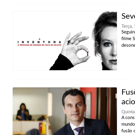
Sev
Terça,
Seguin
filme 
desone
Fus
aci
Quint
A cons
mundo 
fusão 