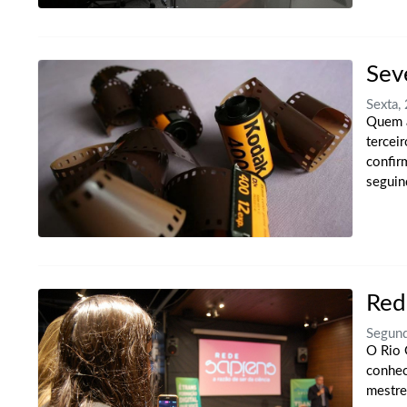
Sev
Sexta
Quem a
tercei
confir
seguind
Red
Segun
O Rio 
conhec
mestre