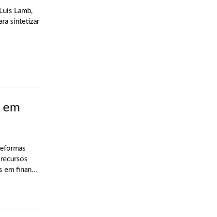
 Luís Lamb,
ra sintetizar
s em
reformas
 recursos
 em finan...