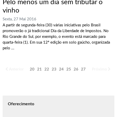
Pelo menos um dia sem tributar o
vinho
Sexta, 27 Mai 2016
A partir de segunda-feira (30) várias iniciativas pelo Brasil
promoverão o já tradicional Dia da Liberdade de Impostos. No
Rio Grande do Sul, por exemplo, o evento está marcado para
quarta-feira (1). Em sua 12ª edição em solo gaúcho, organizada
pelo ...
Anterior
20
21
22
23
24
25
26
27
28
Próximo
29
Oferecimento