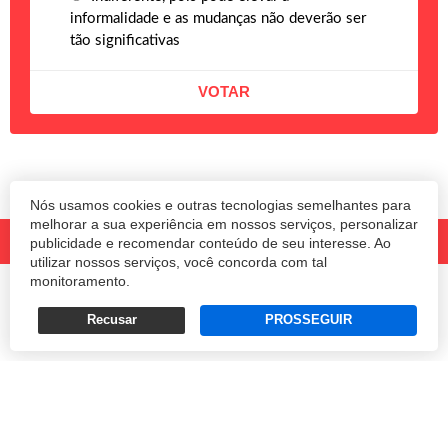
informalidade e as mudanças não deverão ser
tão significativas
Nós usamos cookies e outras tecnologias semelhantes para
melhorar a sua experiência em nossos serviços, personalizar
publicidade e recomendar conteúdo de seu interesse. Ao
utilizar nossos serviços, você concorda com tal
monitoramento.
© 2020 Revista Amanhã.
Todos os direitos reservados.
Desenvolvido por
Recusar
PROSSEGUIR
Termos e Políticas de Uso
Privacidade