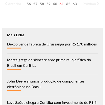
Anterior
56
57
58
59
60
61
62
63
64
Próximo
65
Mais Lidas
Dexco vende fábrica de Urussanga por R$ 170 milhões
Marca grega de skincare abre primeira loja física do
Brasil em Curitiba
John Deere anuncia produção de componentes
eletrônicos no Brasil
Leve Saúde chega a Curitiba com investimento de R$ 5