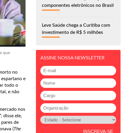
componentes eletrônicos no Brasil
Leve Saúde chega a Curitiba com
investimento de R$ 5 milhões
ia que
ASSINE NOSSA NEWSLETTER
morto no
a espartano e
ar todo o
tal, e não
 mercado nos
 disse ele,
 pares de
onava (
The