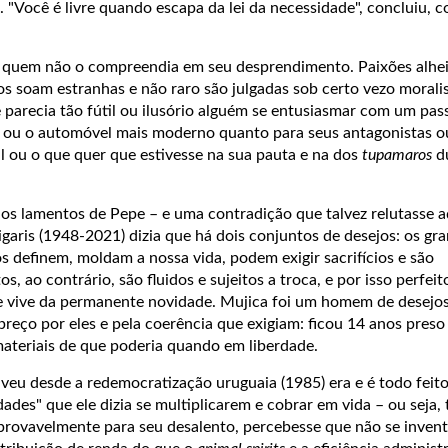
. "Você é livre quando escapa da lei da necessidade", concluiu, 
quem não o compreendia em seu desprendimento. Paixões alhei
s soam estranhas e não raro são julgadas sob certo vezo moralis
 parecia tão fútil ou ilusório alguém se entusiasmar com um pas
ou o automóvel mais moderno quanto para seus antagonistas ou
ial ou o que quer que estivesse na sua pauta e na dos
tupamaros
du
os lamentos de Pepe – e uma contradição que talvez relutasse a
igaris (1948-2021) dizia que há dois conjuntos de desejos: os gr
 definem, moldam a nossa vida, podem exigir sacrifícios e são
os, ao contrário, são fluidos e sujeitos a troca, e por isso perfei
 vive da permanente novidade. Mujica foi um homem de desejos
preço por eles e pela coerência que exigiam: ficou 14 anos preso
materiais de que poderia quando em liberdade.
eu desde a redemocratização uruguaia (1985) era e é todo feito
dades" que ele dizia se multiplicarem e cobrar em vida – ou seja,
, provavelmente para seu desalento, percebesse que não se inve