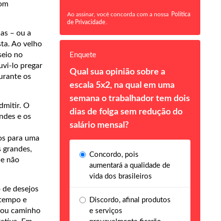
com
Ao assinar, você concorda com a nossa
Política
de Privacidade
.
as – ou a
ta. Ao velho
seio no
Enquete
vi-lo pregar
Qual sua opinião sobre a
rante os
escala 5x2, na qual em uma
semana o trabalhador tem dois
dmitir. O
dias de folga sem redução do
andes e os
salário mensal?
tos para uma
 grandes,
Concordo, pois
 e não
aumentará a qualidade de
vida dos brasileiros
 de desejos
 tempo e
Discordo, afinal produtos
ntou caminho
e serviços