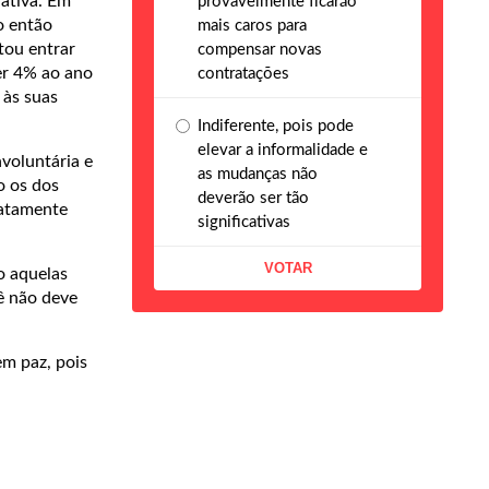
rativa. Em
provavelmente ficarão
o então
mais caros para
tou entrar
compensar novas
er 4% ao ano
contratações
 às suas
Indiferente, pois pode
elevar a informalidade e
voluntária e
as mudanças não
o os dos
deverão ser tão
xatamente
significativas
o aquelas
cê não deve
em paz, pois