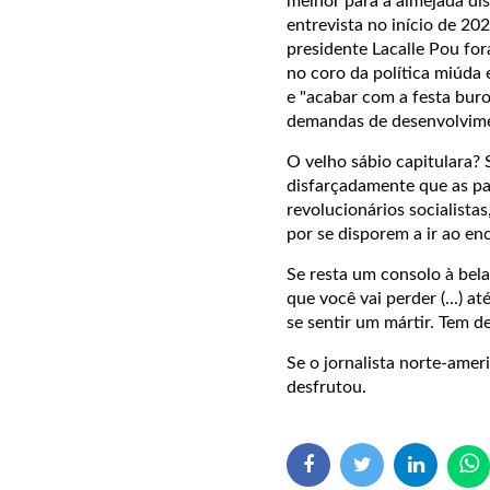
melhor para a almejada di
entrevista no início de 2
presidente Lacalle Pou for
no coro da política miúda
e "acabar com a festa buroc
demandas de desenvolvimen
O velho sábio capitulara?
disfarçadamente que as p
revolucionários socialista
por se disporem a ir ao e
Se resta um consolo à bela
que você vai perder (...) 
se sentir um mártir. Tem de
Se o jornalista norte-amer
desfrutou.