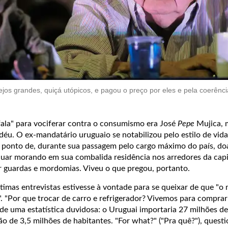
os grandes, quiçá utópicos, e pagou o preço por eles e pela coerênc
fala" para vociferar contra o consumismo era José
Pepe
Mujica, 
éu. O ex-mandatário uruguaio se notabilizou pelo estilo de vid
ponto de, durante sua passagem pelo cargo máximo do país, do
nuar morando em sua combalida residência nos arredores da capi
 guardas e mordomias. Viveu o que pregou, portanto.
timas entrevistas estivesse à vontade para se queixar de que "o
. "Por que trocar de carro e refrigerador? Vivemos para comprar",
de uma estatística duvidosa: o Uruguai importaria 27 milhões de
 de 3,5 milhões de habitantes. "For what?" ("Pra quê?"), questi