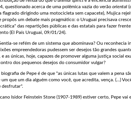
stribuição de renda do que o
animal spirits
e a eficiência administ
024, questionado acerca de uma polêmica vazia do verão
oriental
(
a flagrado dirigindo uma motocicleta sem capacete), Mujica rejei
 e propôs um debate mais pragmático: o Uruguai precisava cresc
rática" das repartições públicas e das estatais para fazer frente
to (El País Uruguai, 09/01/24).
 Sentia-se refém de um sistema que abominava? Ou reconhecia in
aixões empreendedoras pudessem ser desejos tão grandes quant
s, e as únicas, hoje, capazes de promover alguma justiça social e
ncontro dos pequenos desejos do consumidor vulgar?
 biografia de Pepe é de que "as únicas lutas que valem a pena sã
até um que um dia alguém como você, que acredita, vença. (...) Vo
 desfrutar".
icano Isidor Feinstein Stone (1907-1989) estiver certo, Pepe vai 