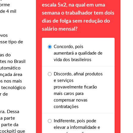
norme
escala 5x2, na qual em uma
de 4 mil
semana o trabalhador tem dois
dias de folga sem redução do
salário mensal?
ovos
sse tipo de
Concordo, pois
aumentará a qualidade de
das do
vida dos brasileiros
es no Brasil
automático
Discordo, afinal produtos
ançada área
e serviços
s nos mais
provavelmente ficarão
 tecnológico
mais caros para
r de
compensar novas
contratações
ra. Dessa
 a parte
Indiferente, pois pode
 parte da
elevar a informalidade e
(cockpit) que