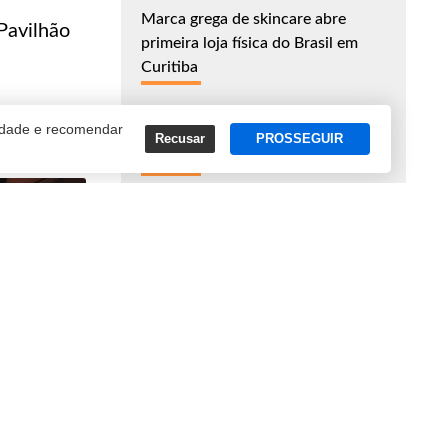
Marca grega de skincare abre
Pavilhão
primeira loja física do Brasil em
Curitiba
cidade e recomendar
John Deere anuncia produção de
Recusar
PROSSEGUIR
componentes eletrônicos no Brasil
Leve Saúde chega a Curitiba com
investimento de R$ 5 milhões
ASSINE NOSSA NEWSLETTER