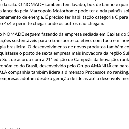
 da sala. O NOMADE também tem lavabo, box de banho e quart
o lançado pela Marcopolo Motorhome pode ter ainda painéis sol
zenamento de energia. É preciso ter habilitação categoria C para 
o 4x4 e permite chegar onde os outros não chegam.
 o NOMADE seguem fazendo da empresa sediada em Caxias do S
uções sustentáveis para o transporte coletivo, com foco em ino
gia brasileira. O desenvolvimento de novos produtos também c
uistasse o posto de sexta empresa mais inovadora da região Su
 Sul, de acordo com a 21ª edição de Campeãs da Inovação, rank
econômico do Brasil, desenvolvido pelo Grupo AMANHÃ em parc
A).A companhia também lidera a dimensão Processos no ranking.
s empresas adotam desde a geração de ideias até o desenvolvime