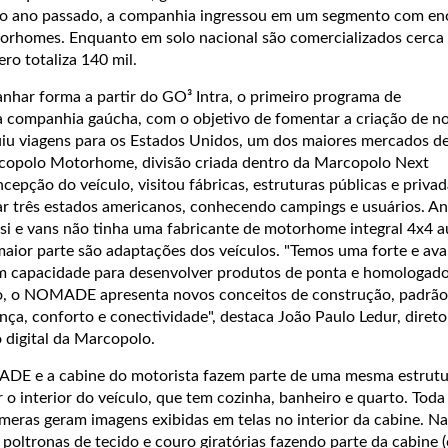
ano passado, a companhia ingressou em um segmento com e
otorhomes. Enquanto em solo nacional são comercializados cerca 
ro totaliza 140 mil.
r forma a partir do GO³ Intra, o primeiro programa de
 companhia gaúcha, com o objetivo de fomentar a criação de n
uiu viagens para os Estados Unidos, um dos maiores mercados de
rcopolo Motorhome, divisão criada dentro da Marcopolo Next
cepção do veículo, visitou fábricas, estruturas públicas e priva
ar três estados americanos, conhecendo campings e usuários. Ant
si e vans não tinha uma fabricante de motorhome integral 4x4 
a maior parte são adaptações dos veículos. "Temos uma forte e av
om capacidade para desenvolver produtos de ponta e homologado
so, o NOMADE apresenta novos conceitos de construção, padrão
ança, conforto e conectividade", destaca João Paulo Ledur, direto
 digital da Marcopolo.
ADE e a cabine do motorista fazem parte de uma mesma estrutu
r o interior do veículo, que tem cozinha, banheiro e quarto. Toda
meras geram imagens exibidas em telas no interior da cabine. Na
 poltronas de tecido e couro giratórias fazendo parte da cabine 