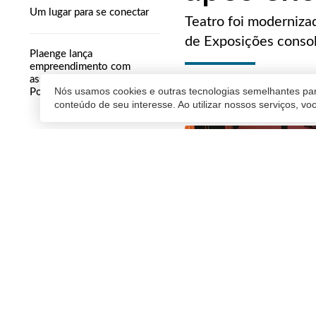
Um lugar para se conectar
Teatro foi moderniza
de Exposições consol
Plaenge lança
empreendimento com
assinatura internacional em
COMERCIAL
Nós usamos cookies e outras tecnologias semelhantes par
Porto Alegre
10/06/2025 11:46
| Atualiz
conteúdo de seu interesse. Ao utilizar nossos serviços, v