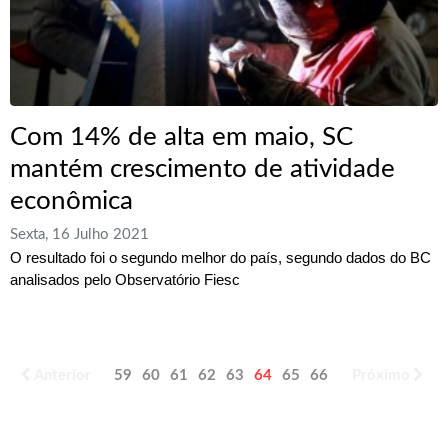
Com 14% de alta em maio, SC
mantém crescimento de atividade
econômica
Sexta, 16 Julho 2021
O resultado foi o segundo melhor do país, segundo dados do BC
analisados pelo Observatório Fiesc
Anterior
59
60
61
62
63
64
65
66
67
Próximo
68