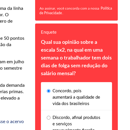
ima da linha
Ao assinar, você concorda com a nossa
Política
de Privacidade
.
or. O
ero de
Enquete
de 50 pontos
Qual sua opinião sobre a
ção da
escala 5x2, na qual em uma
semana o trabalhador tem dois
ram em julho
dias de folga sem redução do
do semestre
salário mensal?
o da demanda
Concordo, pois
rias primas.
aumentará a qualidade de
 elevado a
vida dos brasileiros
Discordo, afinal produtos
sse o acervo
e serviços