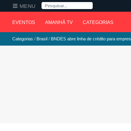
Pesquisa
MENU
EVENTOS
AMANHÃ TV
CATEGORIAS
Categorias
Brasil
BNDES abre linha de crédito para empre