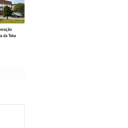
peração
cia da Teka