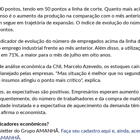
00 pontos, tendo em 50 pontos a linha de corte. Quanto mais ac
ntenso é o aumento da produção na comparação com o mês anteri
 segue em trajetória de expansão. O índice de evolução do núm
ontos.
ndicador de evolução do número de empregados acima da linha 
 emprego industrial frente ao mês anterior. Além disso, a utiliza
 em 71%, a maior para o mês de julho em oito anos.
e análise econômica da CNI, Marcelo Azevedo, os estoques caí
lanejado pelas empresas. "Mas situação é melhor que no segun
 insumos atingiu o ponto mais crítico", explica.
es, as expectativas são positivas. Empresários esperam aument
equentemente, do número de trabalhadores e da compra de maté
acidade instalada e a expectativa de aquecimento da demanda têm
 afirma o economista.
dicadores econômicos?
wsletter do Grupo AMANHÃ.
Faça seu cadastro aqui e, ainda, ace
o AMANHÃ
.