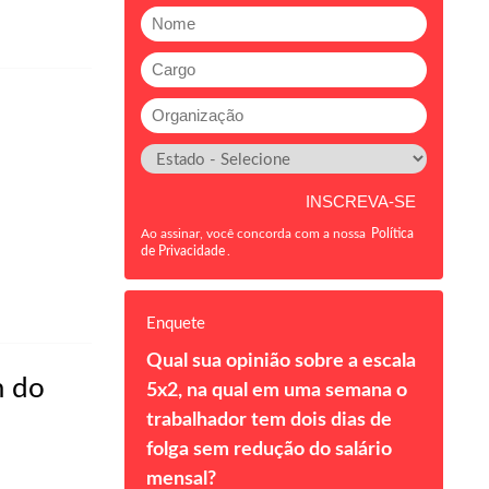
Ao assinar, você concorda com a nossa
Política
de Privacidade
.
Enquete
Qual sua opinião sobre a escala
m do
5x2, na qual em uma semana o
trabalhador tem dois dias de
folga sem redução do salário
mensal?