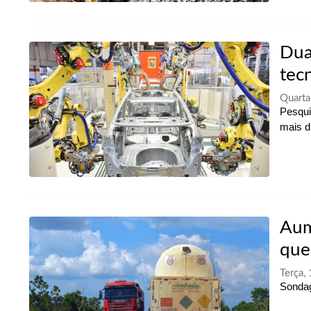
Dua
tecn
Quarta
Pesqui
mais di
Aum
que
Terça,
Sondag