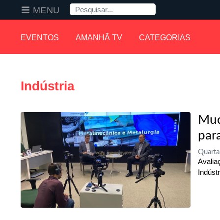
Pesquisa
MENU
EVENTOS
AMANHÃ TV
CATEGORIAS
Indústria
Mud
par
Quarta
Avalia
Indúst