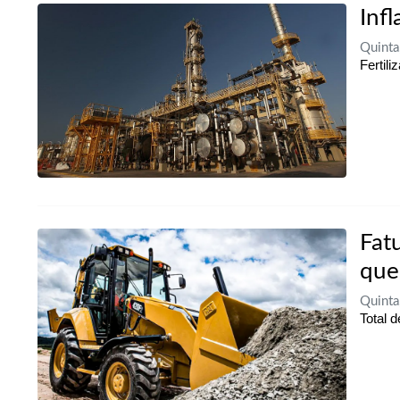
Inf
Quinta
Fertil
Fat
que
Quinta
Total 