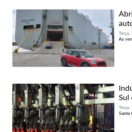
Abr
aut
Terça,
As ven
Ind
Sul
Terça,
Santa 