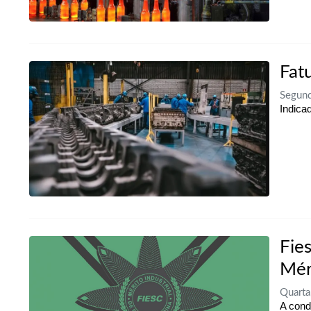
Fat
Segund
Indica
Fie
Mér
Quarta
A cond