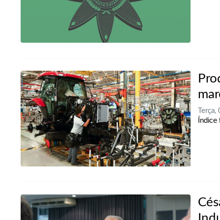
Pro
mar
Terça,
Índice
Cés
Ind