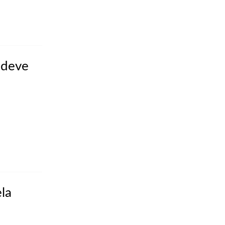
 deve
la