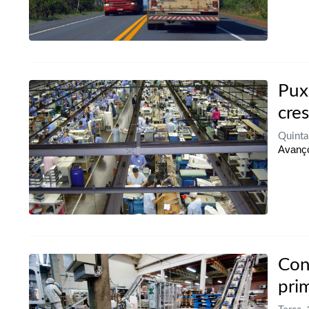
Pux
cre
Quinta
Avanço
Con
pri