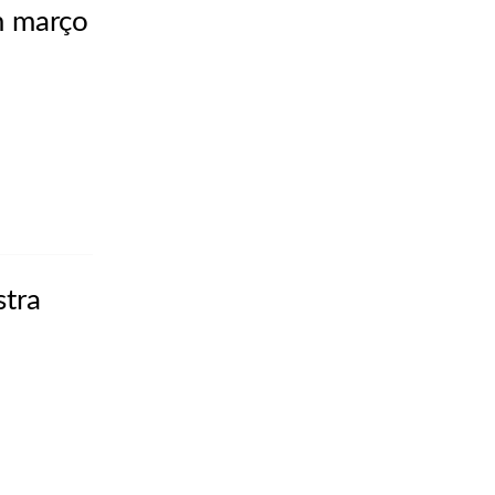
m março
stra