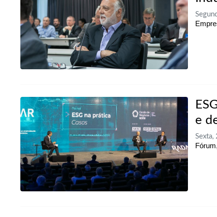
Segund
Empres
ESG
e d
Sexta,
Fórum,