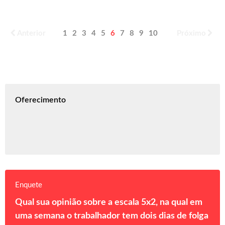
Anterior
1
2
3
4
5
6
7
8
9
10
Próximo
Oferecimento
Enquete
Qual sua opinião sobre a escala 5x2, na qual em
uma semana o trabalhador tem dois dias de folga