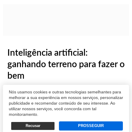
Inteligência artificial:
ganhando terreno para fazer o
bem
Tecnologia passou a ter ainda mais
Nós usamos cookies e outras tecnologias semelhantes para
importância no cenário atual para combater a
melhorar a sua experiência em nossos serviços, personalizar
publicidade e recomendar conteúdo de seu interesse. Ao
disseminação da Covid-19
utilizar nossos serviços, você concorda com tal
monitoramento.
RAFAEL CODONHO*
Recusar
PROSSEGUIR
02/12/2020 18:02