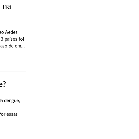
r na
 ao Aedes
23 países foi
aso de em...
e?
da dengue,
Por essas