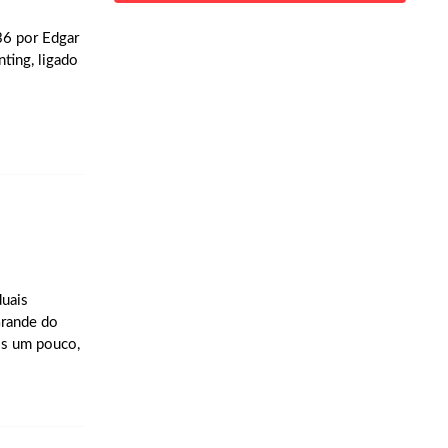
36 por Edgar
ting, ligado
duais
Grande do
is um pouco,