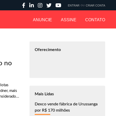
ou
ENTRAR
CRIAR CONTA
ANUNCIE
ASSINE
CONTATO
Oferecimento
co no
elotas
rdner, mais
Mais Lidas
nsiderado...
Dexco vende fábrica de Urussanga
por R$ 170 milhões