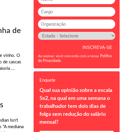
nha de
de vinho. O
Ao assinar, você concorda com a nossa
Política
de Privacidade
.
o de cascas
oria ...
Enquete
Qual sua opinião sobre a escala
5x2, na qual em uma semana o
s
trabalhador tem dois dias de
folga sem redução do salário
ian Isn’t
mensal?
o “A mediana