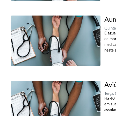
Aum
Quinta
É água
os mor
medica
neste a
Avi
Terça,
Há 40 
em sua
assola