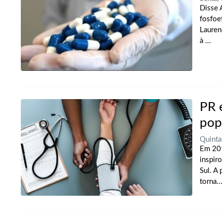
Disse A
fosfoe
Lauren
à ...
PR 
pop
Quinta
Em 201
inspir
Sul. A
torna..