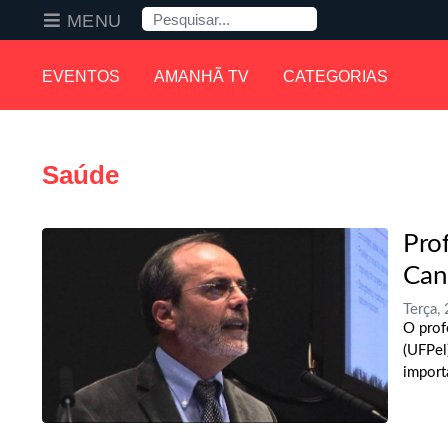
Pesquisa
MENU
EVENTOS
AMANHÃ TV
CATEGORIAS
Saúde
Pro
Can
Terça,
O prof
(UFPel
import