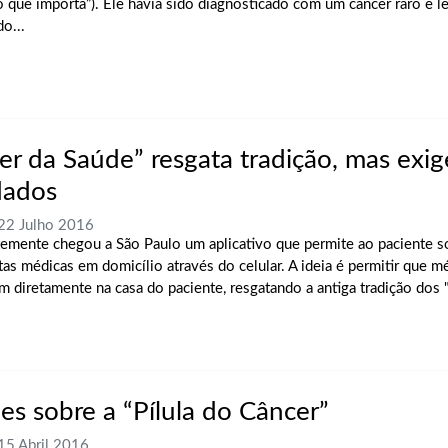
o que importa”). Ele havia sido diagnosticado com um câncer raro e le
o...
er da Saúde” resgata tradição, mas exig
dados
 22 Julho 2016
emente chegou a São Paulo um aplicativo que permite ao paciente so
tas médicas em domicílio através do celular. A ideia é permitir que m
m diretamente na casa do paciente, resgatando a antiga tradição dos
ões sobre a “Pílula do Câncer”
 15 Abril 2016