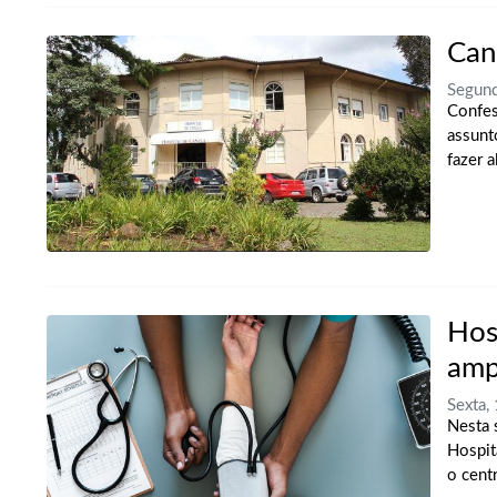
Can
Segun
Confes
assunt
fazer 
Hos
amp
Sexta,
Nesta 
Hospit
o cent