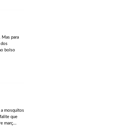
. Mas para
 dos
no bolso
 a mosquitos
falite que
e març...