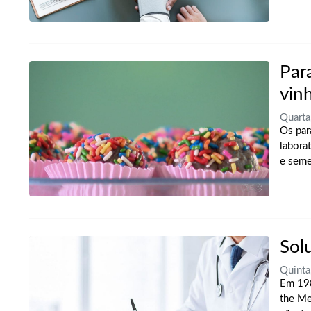
Par
vin
Quarta
Os par
labora
e seme
Sol
Quinta
Em 198
the Me