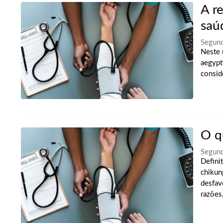
A r
saú
Segund
Neste 
aegypti
consid
O q
Segund
Defini
chikun
desfav
razões,