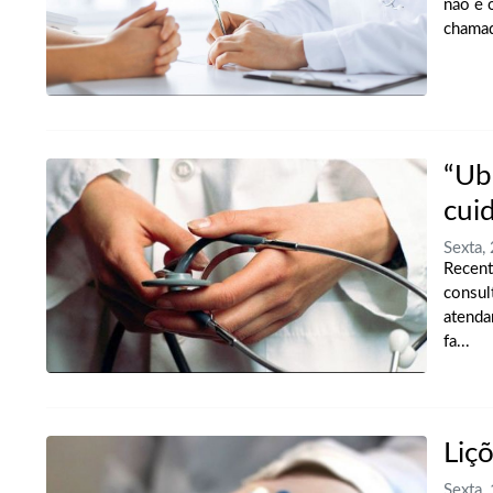
não é 
chamad
“Ub
cui
Sexta,
Recent
consul
atenda
fa...
Liç
Sexta,