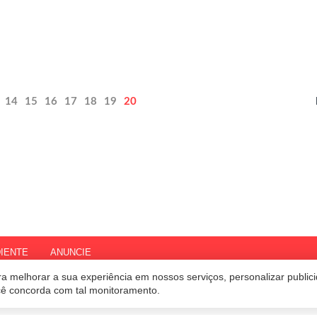
14
15
16
17
18
19
20
IENTE
ANUNCIE
a melhorar a sua experiência em nossos serviços, personalizar publi
ocê concorda com tal monitoramento.