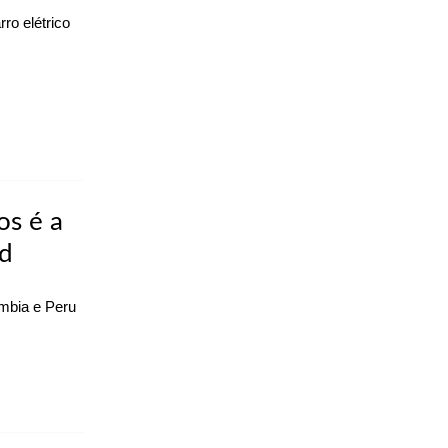
ro elétrico
os é a
id
ômbia e Peru