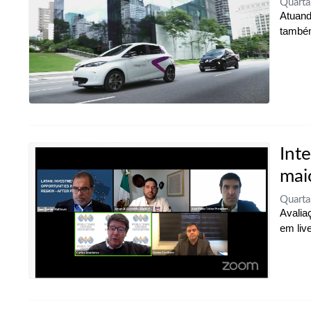
Quart
Atuand
também
Int
mai
Quart
Avalia
em liv