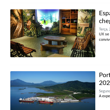
Esp
che
Terça,
UX se 
conviv
Por
202
Segun
A expe