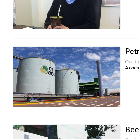
Pet
Quart
A oper
Bee