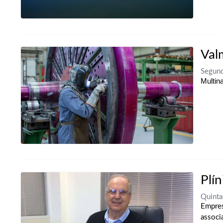
Val
Segun
Multin
Plí
Quint
Empres
associ