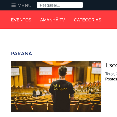
Pesquisa
MENU
EVENTOS
AMANHÃ TV
CATEGORIAS
PARANÁ
Esc
Terça,
Postos