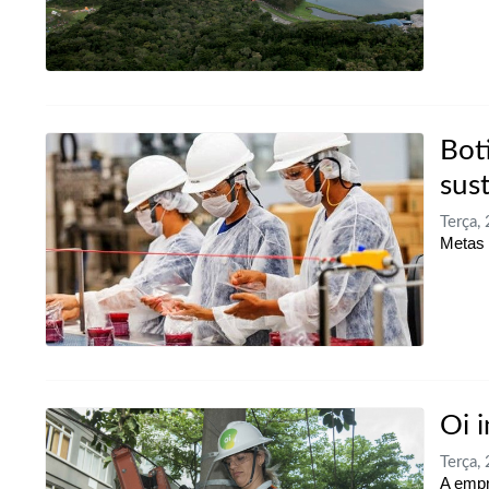
Bot
sus
Terça,
Metas 
Oi 
Terça,
A empr