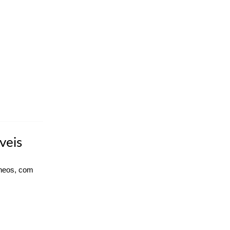
veis
âneos, com