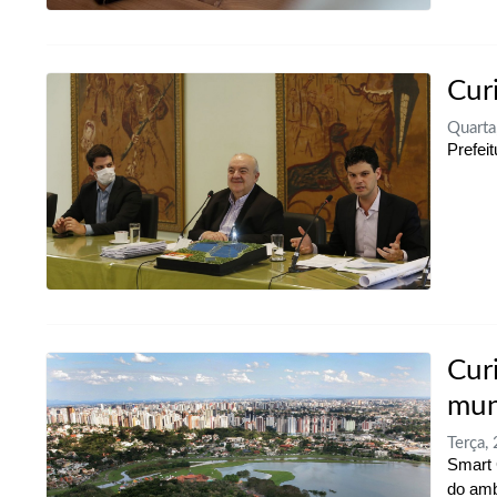
Cur
Quart
Prefei
Cur
mun
Terça,
Smart 
do amb