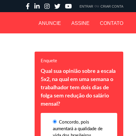
ou
ENTRAR
CRIAR CONTA
ANUNCIE
ASSINE
CONTATO
Enquete
Qual sua opinião sobre a escala
5x2, na qual em uma semana o
trabalhador tem dois dias de
folga sem redução do salário
mensal?
Concordo, pois
aumentará a qualidade de
vida dos brasileiros