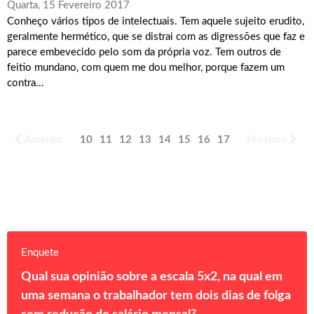
Quarta, 15 Fevereiro 2017
Conheço vários tipos de intelectuais. Tem aquele sujeito erudito,
geralmente hermético, que se distrai com as digressões que faz e
parece embevecido pelo som da própria voz. Tem outros de
feitio mundano, com quem me dou melhor, porque fazem um
contra...
Anterior
10
11
12
13
14
15
16
17
18
Próximo
19
Enquete
Qual sua opinião sobre a escala 5x2, na qual em
uma semana o trabalhador tem dois dias de folga