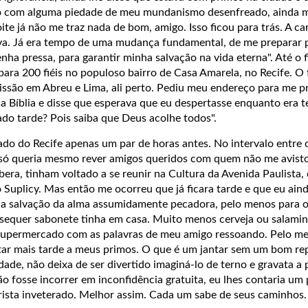
do com alguma piedade de meu mundanismo desenfreado, ainda 
te já não me traz nada de bom, amigo. Isso ficou para trás. A car
va. Já era tempo de uma mudança fundamental, de me preparar 
enha pressa, para garantir minha salvação na vida eterna". Até o 
ara 200 fiéis no populoso bairro de Casa Amarela, no Recife. O 
ssão em Abreu e Lima, ali perto. Pediu meu endereço para me p
a Bíblia e disse que esperava que eu despertasse enquanto era 
ado tarde? Pois saiba que Deus acolhe todos".
do do Recife apenas um par de horas antes. No intervalo entre 
eu só queria mesmo rever amigos queridos com quem não me avisto
era, tinham voltado a se reunir na Cultura da Avenida Paulista,
Suplicy. Mas então me ocorreu que já ficara tarde e que eu aind
ra a salvação da alma assumidamente pecadora, pelo menos para o
 sequer sabonete tinha em casa. Muito menos cerveja ou salamin
 supermercado com as palavras de meu amigo ressoando. Pelo me
tar mais tarde a meus primos. O que é um jantar sem um bom re
ade, não deixa de ser divertido imaginá-lo de terno e gravata a 
ão fosse incorrer em inconfidência gratuita, eu lhes contaria um
arrista inveterado. Melhor assim. Cada um sabe de seus camin