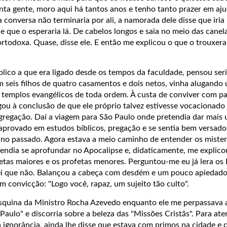
anta gente, moro aqui há tantos anos e tenho tanto prazer em a
 conversa não terminaria por ali, a namorada dele disse que iria 
 e que o esperaria lá. De cabelos longos e saia no meio das canel
 ortodoxa. Quase, disse ele. E então me explicou o que o trouxera
lico a que era ligado desde os tempos da faculdade, pensou se
m seis filhos de quatro casamentos e dois netos, vinha alugando
a templos evangélicos de toda ordem. À custa de conviver com pa
gou à conclusão de que ele próprio talvez estivesse vocacionado 
gregação. Daí a viagem para São Paulo onde pretendia dar mais
a aprovado em estudos bíblicos, pregação e se sentia bem versado
u ano passado. Agora estava a meio caminho de entender os miste
tendia se aprofundar no Apocalipse e, didaticamente, me explico
etas maiores e os profetas menores. Perguntou-me eu já lera os
sei que não. Balançou a cabeça com desdém e um pouco apiedad
m convicção: "Logo você, rapaz, um sujeito tão culto".
 esquina da Ministro Rocha Azevedo enquanto ele me perpassava
Paulo" e discorria sobre a beleza das "Missões Cristãs". Para ate
 ignorância, ainda lhe disse que estava com primos na cidade e 