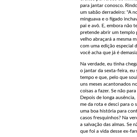
para jantar conosco. Rin
um sabão derradeiro: "A noi
minguava e o fígado incha
pai e avô. E, embora não t
pretende abrir um templo p
velho abraçará a mesma mi
com uma edição especial d
você acha que já é demasi
Na verdade, eu tinha chega
o jantar da sexta-feira, 
tempo e que, pelo que soub
uns meses acantonados no 
coisas a fazer. Se não pa
Depois de longa ausência,
me da rota e desci para o
uma boa história para con
casos fresquinhos? Na verd
a salvação das almas. Se n
que foi a vida desse ex-f