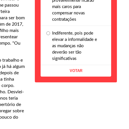
provavelmente ficarão
me passou
mais caros para
teira
compensar novas
para ser bom
contratações
fim de 2017,
filho mais
Indiferente, pois pode
resentear
elevar a informalidade e
tempo. "Ou
as mudanças não
deverão ser tão
significativas
o trabalho e
 já há algum
 depois de
a tinha
 corpo.
ho. Desviei-
nos teria
pertório de
pregar sobre
 pouco do
hos.