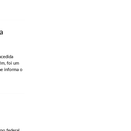
a
ucedida
ém, foi um
me informa o
o
no federal,