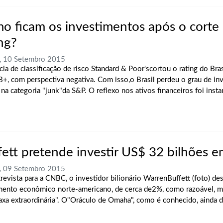
o ficam os investimentos após o corte
ing?
, 10 Setembro 2015
cia de classificação de risco Standard & Poor'scortou o rating do Bra
B+, com perspectiva negativa. Com isso,o Brasil perdeu o grau de in
na categoria "junk"da S&P. O reflexo nos ativos financeiros foi instan
fett pretende investir US$ 32 bilhões 
, 09 Setembro 2015
revista para a CNBC, o investidor bilionário WarrenBuffett (foto) de
mento econômico norte-americano, de cerca de2%, como razoável, 
axa extraordinária". O"Oráculo de Omaha", como é conhecido, ainda 