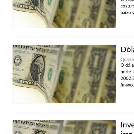
costum
baixo v
Dól
Quarta
O dóla
norte-
2002.S
finance
Inv