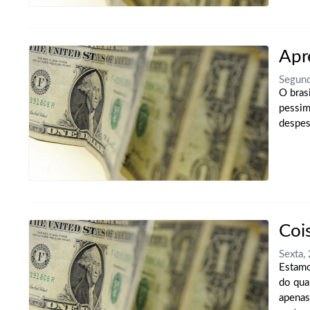
Apr
Segund
O bras
pessim
despes
Coi
Sexta,
Estamo
do qua
apenas