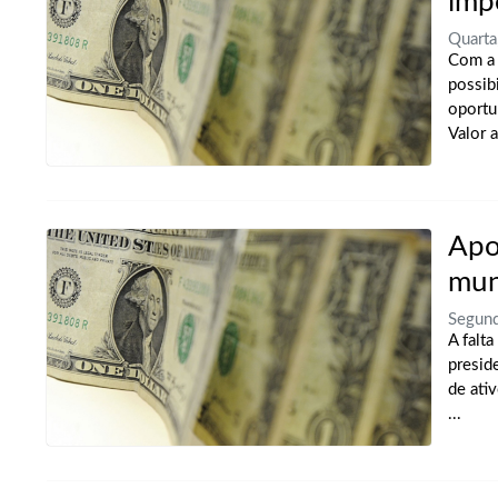
imp
Quarta
Com a 
possib
oportu
Valor a
Apo
mu
Segund
A falt
presid
de ati
...