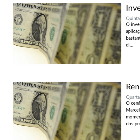
Inve
Quinta
O inve
aplica
bastan
di...
Ren
Quarta
O cená
Marcel
moment
dos pre