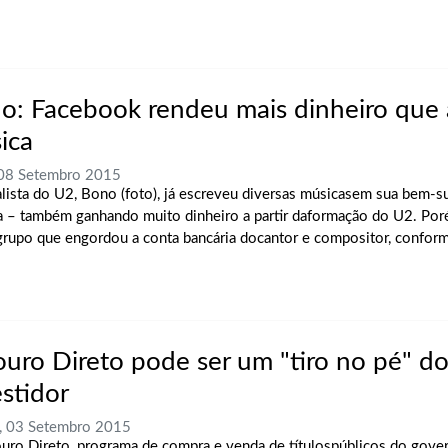
o: Facebook rendeu mais dinheiro que 
ica
 08 Setembro 2015
lista do U2, Bono (foto), já escreveu diversas músicasem sua bem-s
ra – também ganhando muito dinheiro a partir daformação do U2. Por
grupo que engordou a conta bancária docantor e compositor, confor
ouro Direto pode ser um "tiro no pé" d
estidor
, 03 Setembro 2015
uro Direto, programa de compra e venda de títulospúblicos do gover