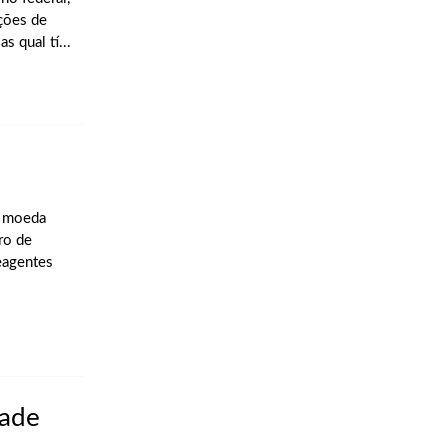
ções de
s qual tí...
a moeda
ro de
eagentes
dade