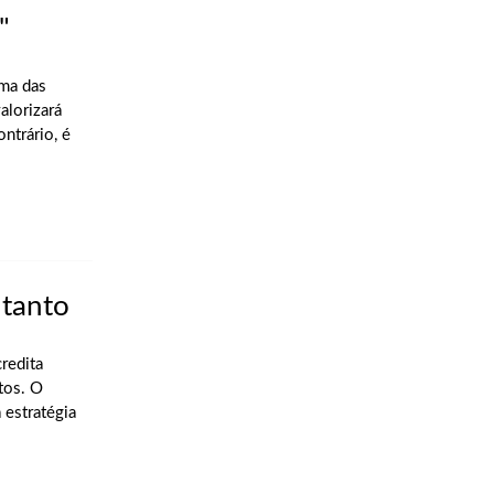
"
uma das
alorizará
ntrário, é
 tanto
redita
tos. O
 estratégia