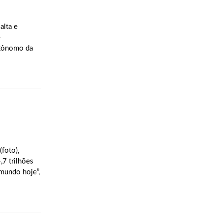
alta e
e
utônomo da
(foto),
7 trilhões
mundo hoje”,