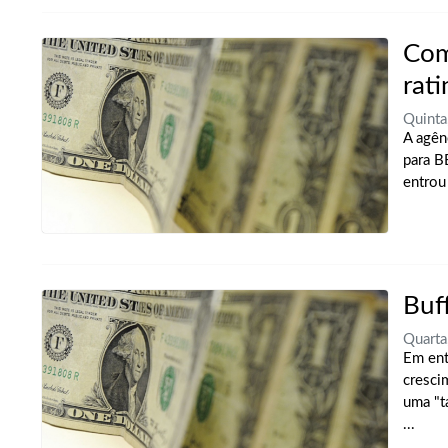
Com
rat
Quinta
A agên
para B
entrou 
Buf
Quarta
Em ent
cresci
uma "t
...