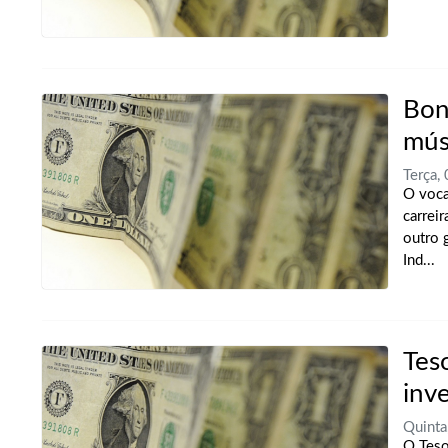
Bon
mús
Terça,
O voca
carrei
outro 
Ind...
Tes
inv
Quinta
O Teso