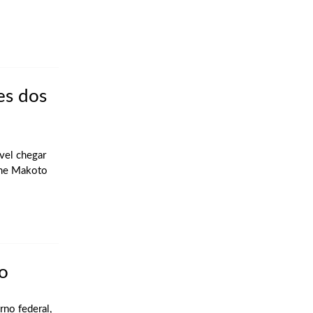
es dos
vel chegar
rme Makoto
o
no federal,