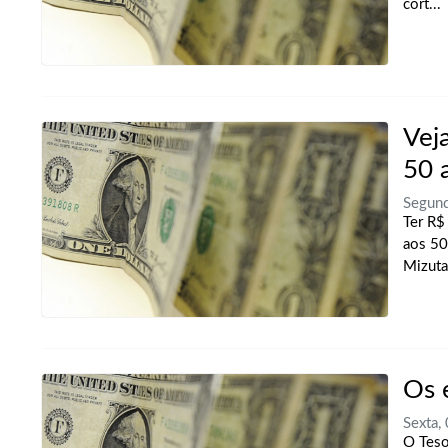
cort...
Vej
50 
Segund
Ter R$
aos 50
Mizuta
Os 
Sexta,
O Teso