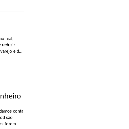
o real,
 reduzir
varejo e d...
inheiro
 damos conta
ood são
tos forem