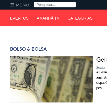
Pesquisa
MENU
EVENTOS
AMANHÃ TV
CATEGORIAS
BOLSO & BOLSA
Ger
Sexta,
A Gera
analis
ospapé
pes...