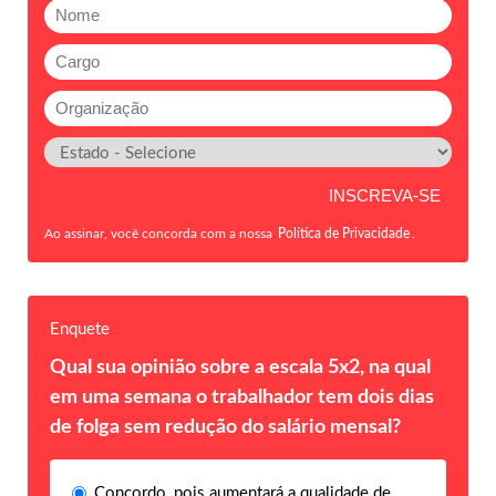
Ao assinar, você concorda com a nossa
Política de Privacidade
.
Enquete
Qual sua opinião sobre a escala 5x2, na qual
em uma semana o trabalhador tem dois dias
de folga sem redução do salário mensal?
Concordo, pois aumentará a qualidade de