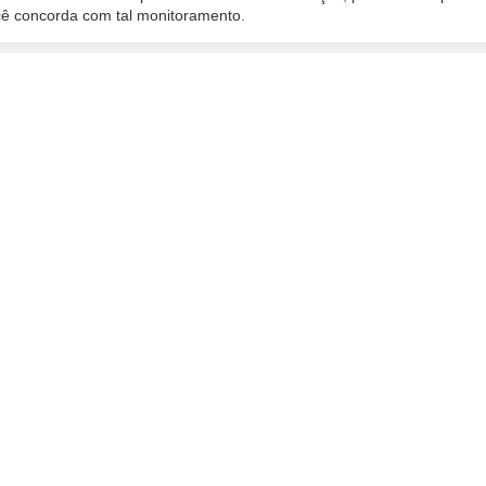
ocê concorda com tal monitoramento.
ado
06/02/2020 15:31