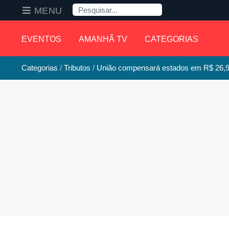
Pesquisa
MENU
EVENTOS
AMANHÃ TV
CATEGORIAS
Categorias
Tributos
União compensará estados em R$ 26,9 