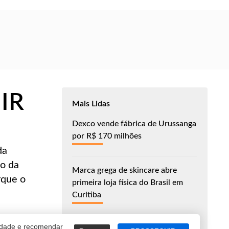
 IR
Mais Lidas
Dexco vende fábrica de Urussanga
por R$ 170 milhões
da
to da
Marca grega de skincare abre
rque o
primeira loja física do Brasil em
Curitiba
cidade e recomendar
John Deere anuncia produção de