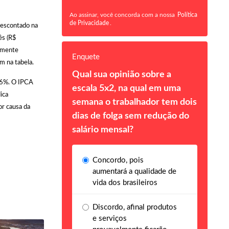
Ao assinar, você concorda com a nossa
Política
de Privacidade
.
descontado na
ês (R$
almente
Enquete
m na tabela.
Qual sua opinião sobre a
9,6%. O IPCA
escala 5x2, na qual em uma
ica
semana o trabalhador tem dois
or causa da
dias de folga sem redução do
salário mensal?
Concordo, pois
aumentará a qualidade de
vida dos brasileiros
Discordo, afinal produtos
e serviços