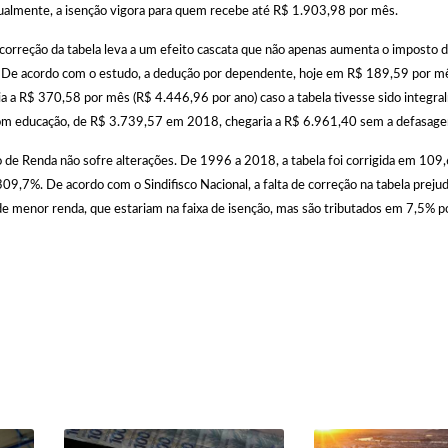
ualmente, a isenção vigora para quem recebe até R$ 1.903,98 por mês.
a correção da tabela leva a um efeito cascata que não apenas aumenta o imposto 
. De acordo com o estudo, a dedução por dependente, hoje em R$ 189,59 por m
a a R$ 370,58 por mês (R$ 4.446,96 por ano) caso a tabela tivesse sido integr
com educação, de R$ 3.739,57 em 2018, chegaria a R$ 6.961,40 sem a defasage
 de Renda não sofre alterações. De 1996 a 2018, a tabela foi corrigida em 10
09,7%. De acordo com o Sindifisco Nacional, a falta de correção na tabela prejud
de menor renda, que estariam na faixa de isenção, mas são tributados em 7,5% p