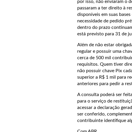
por isso, não enviaram o 
passaram a ter direito à re
disponíveis em suas bases
necessidade de pedido pré
dentro do prazo continuam
está previsto para 31 de ju
Além de não estar obrigad
regular e possuir uma chav
cerca de 500 mil contribu
requisitos.
Quem tiver dire
não possuir chave Pix cada
superior a R$ 1 mil para r
anteriores para pedir a res
A consulta poderá ser feit
para o serviço de restituiç
acessar a declaração ger
ser conferido, complement
contribuinte identifique a
Com ABR