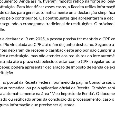
documento. Ainda assim, tiveram imposto retido na fonte ao long
stituição.
Para identificar esses casos, a Receita utiliza informaç
 de dados para gerar automaticamente uma declaração simplific
vio pelo contribuinte. Os contribuintes que apresentaram a dec
 seguindo o cronograma tradicional de restituições. O próximo l
lho.
a a declarar o IR em 2025, a pessoa precisa ter mantido o CPF e
e Pix vinculada ao CPF até o fim de junho deste ano. Segundo a 
intes deixaram de receber o cashback este ano por não cumprir 
ito à restituição, mas não atender aos requisitos do lote autom
strada até o prazo estabelecido, estar com o CPF irregular ou te
eceber, poderá apresentar declaração de Imposto de Renda de exe
tituição.
a no portal da Receita Federal, por meio da página Consulta
cash
ão automática, ou pelo aplicativo oficial da Receita.
Também será 
ada automaticamente na área "Meu Imposto de Renda". O docum
ado ou retificado antes da conclusão do processamento, caso o
lguma informação que precise ser ajustada.