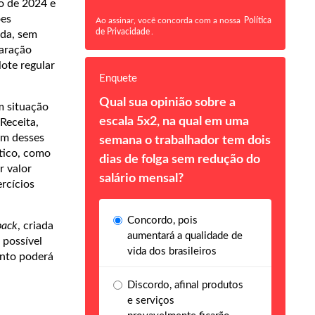
o de 2024 e
ões
Ao assinar, você concorda com a nossa
Política
de Privacidade
.
ada, sem
laração
ote regular
Enquete
Qual sua opinião sobre a
m situação
escala 5x2, na qual em uma
Receita,
um desses
semana o trabalhador tem dois
ático, como
dias de folga sem redução do
r valor
salário mensal?
rcícios
Concordo, pois
back
, criada
aumentará a qualidade de
possível
vida dos brasileiros
ento poderá
Discordo, afinal produtos
e serviços