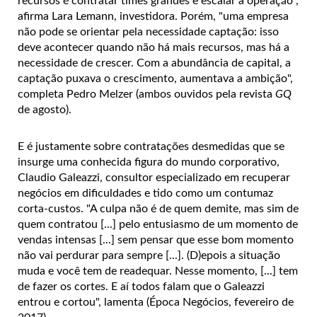
recursos é contratar times grandes e escalar a operação",
afirma Lara Lemann, investidora. Porém, "uma empresa
não pode se orientar pela necessidade captação: isso
deve acontecer quando não há mais recursos, mas há a
necessidade de crescer. Com a abundância de capital, a
captação puxava o crescimento, aumentava a ambição",
completa Pedro Melzer (ambos ouvidos pela revista
GQ
de agosto).
E é justamente sobre contratações desmedidas que se
insurge uma conhecida figura do mundo corporativo,
Claudio Galeazzi, consultor especializado em recuperar
negócios em dificuldades e tido como um contumaz
corta-custos. "A culpa não é de quem demite, mas sim de
quem contratou [...] pelo entusiasmo de um momento de
vendas intensas [...] sem pensar que esse bom momento
não vai perdurar para sempre [...]. (D)epois a situação
muda e você tem de readequar. Nesse momento, [...] tem
de fazer os cortes. E aí todos falam que o Galeazzi
entrou e cortou", lamenta (Época Negócios, fevereiro de