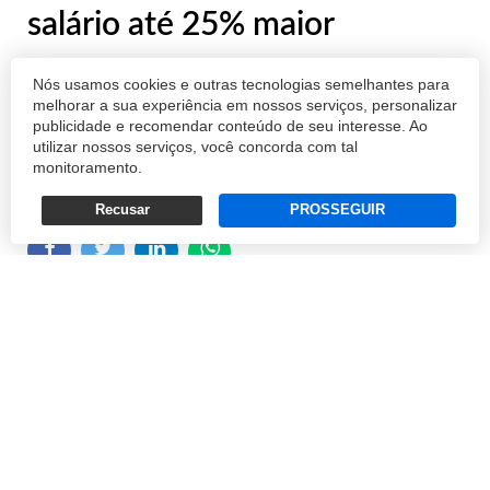
salário até 25% maior
Conclusão faz parte do primeiro Barômetro
Nós usamos cookies e outras tecnologias semelhantes para
Global de Empregos em IA de 2024 da PwC
melhorar a sua experiência em nossos serviços, personalizar
publicidade e recomendar conteúdo de seu interesse. Ao
utilizar nossos serviços, você concorda com tal
REDAÇÃO
monitoramento.
25/07/2024 11:11
Recusar
PROSSEGUIR