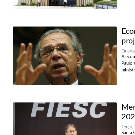
Eco
pro
Quart
A econ
Paulo 
minist
Mer
202
Terça,
Santa 