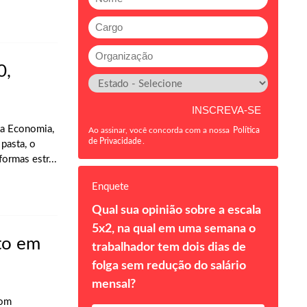
0,
da Economia,
Ao assinar, você concorda com a nossa
Política
de Privacidade
.
pasta, o
ormas estr...
Enquete
Qual sua opinião sobre a escala
5x2, na qual em uma semana o
to em
trabalhador tem dois dias de
folga sem redução do salário
mensal?
com