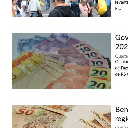
levant
E...
Gov
202
Quart
O salá
de Faz
de R$ 
Ben
reg