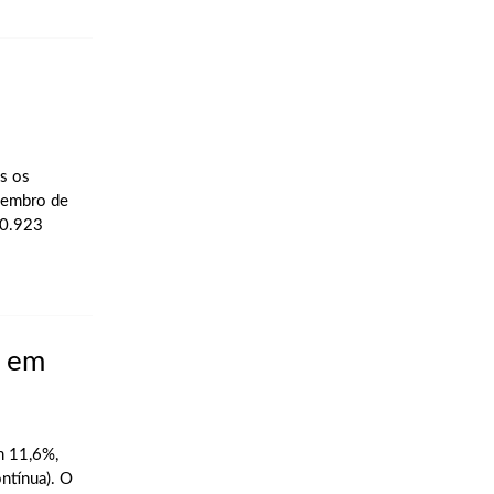
s os
ovembro de
30.923
e em
m 11,6%,
ntínua). O