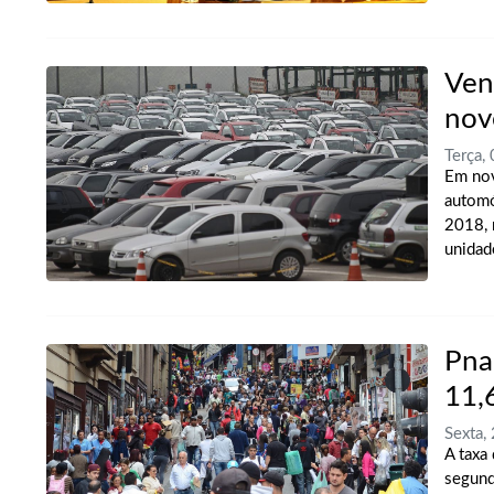
Ven
nov
Terça,
Em nov
automó
2018, 
unidad
Pna
11,
Sexta
A taxa
segund