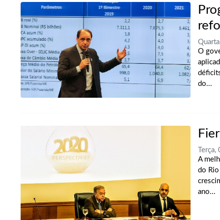
Pro
ref
Quart
O gove
aplica
défici
do...
Fie
Terça,
A melh
do Rio
cresci
ano...