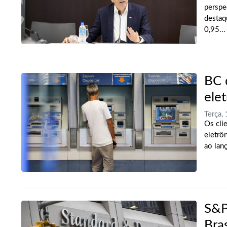
perspe
destaq
0,95...
BC 
ele
Terça,
Os cli
eletrô
ao lan
S&P
Bras