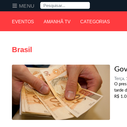
Pesquisa
MENU
EVENTOS
AMANHÃ TV
CATEGORIAS
Brasil
Gov
Terça,
O pres
tarde 
R$ 1.0