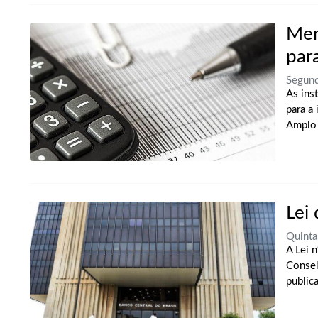
Mer
par
Segund
As ins
para a
Amplo 
Lei
Quinta
A Lei 
Consel
publica