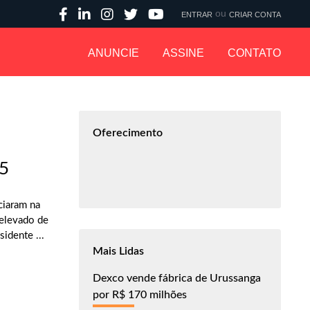
ou
ENTRAR
CRIAR CONTA
ANUNCIE
ASSINE
CONTATO
Oferecimento
45
ciaram na
 elevado de
idente ...
Mais Lidas
Dexco vende fábrica de Urussanga
por R$ 170 milhões