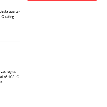
desta quarta-
. O rating
vas regras
nal nº 103. O
l ...