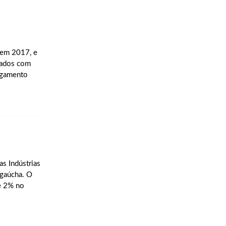
 em 2017, e
stados com
pagamento
s Indústrias
 gaúcha. O
e 2% no