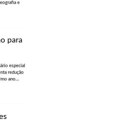
Geografia e
mo para
ário especial
enta redução
imo ano...
es