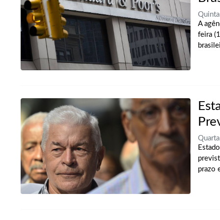
Quint
A agên
feira (
brasile
Est
Pre
Quart
Estado
previs
prazo e