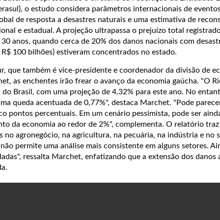
rasul), o estudo considera parâmetros internacionais de eventos
lobal de resposta a desastres naturais e uma estimativa de reco
onal e estadual. A projeção ultrapassa o prejuízo total registrad
 30 anos, quando cerca de 20% dos danos nacionais com desast
a R$ 100 bilhões) estiveram concentrados no estado.
r, que também é vice-presidente e coordenador da divisão de e
et, as enchentes irão frear o avanço da economia gaúcha. "O R
a do Brasil, com uma projeção de 4,32% para este ano. No entant
 uma queda acentuada de 0,77%", destaca Marchet. "Pode parece
co pontos percentuais. Em um cenário pessimista, pode ser ainda
to da economia ao redor de 2%", complementa. O relatório tra
 no agronegócio, na agricultura, na pecuária, na indústria e no 
s não permite uma análise mais consistente em alguns setores. Ai
dadas", ressalta Marchet, enfatizando que a extensão dos danos 
da.