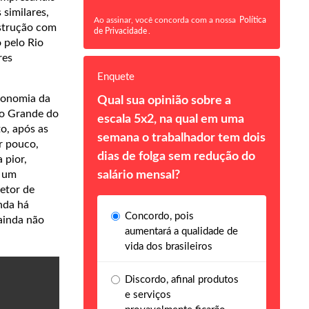
 similares,
Ao assinar, você concorda com a nossa
Política
nstrução com
de Privacidade
.
o pelo Rio
res
Enquete
conomia da
Qual sua opinião sobre a
io Grande do
escala 5x2, na qual em uma
o, após as
semana o trabalhador tem dois
r pouco,
dias de folga sem redução do
 pior,
z um
salário mensal?
setor de
nda há
Concordo, pois
ainda não
aumentará a qualidade de
vida dos brasileiros
Discordo, afinal produtos
e serviços