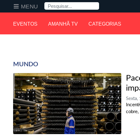
Pesquisa
MENU
EVENTOS
AMANHÃ TV
CATEGORIAS
MUNDO
Pac
imp
Sexta,
Incent
cobre, 