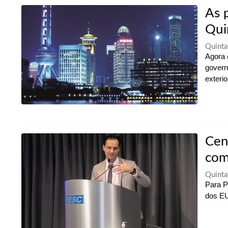
As 
Qui
Quinta
Agora 
govern
exterio
Cen
com
Quinta
Para P
dos EU