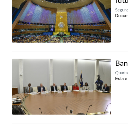
fut
Segund
Docume
Ban
Quarta
Esta é