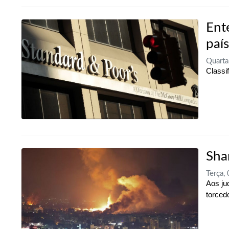
Ent
país
Quarta
Classi
Sha
Terça,
Aos ju
torced