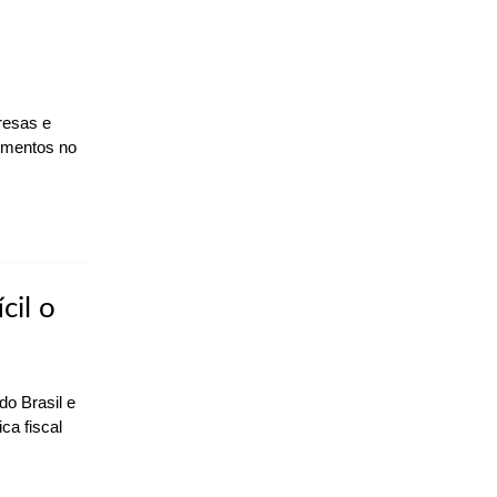
resas e
timentos no
cil o
o Brasil e
ca fiscal