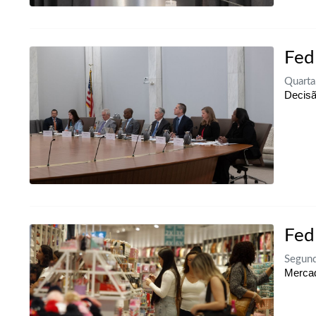
Fed
Quarta
Decisã
Fed
Segund
Mercad