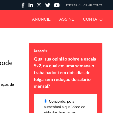
ou
ENTRAR
CRIAR CONTA
ANUNCIE
ASSINE
CONTATO
Enquete
Qual sua opinião sobre a escala
 pode
5x2, na qual em uma semana o
trabalhador tem dois dias de
folga sem redução do salário
preços de
mensal?
Concordo, pois
aumentará a qualidade de
vida dos brasileiros