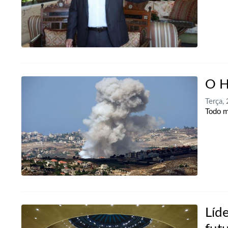
O H
Terça,
Todo 
Líd