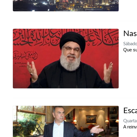
Nas
Sábado
Que su
Esc
Quarta
A rein