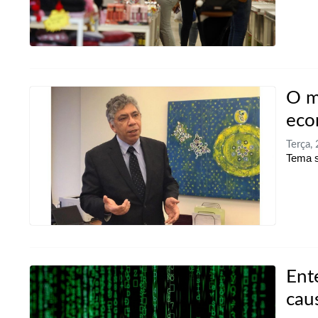
O m
eco
Terça,
Tema s
Ent
cau