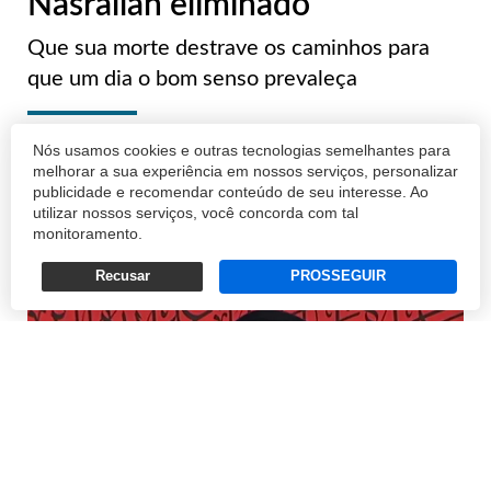
Nasrallah eliminado
Que sua morte destrave os caminhos para
que um dia o bom senso prevaleça
FERNANDO DOURADO FILHO
Nós usamos cookies e outras tecnologias semelhantes para
melhorar a sua experiência em nossos serviços, personalizar
28/09/2024 13:57
publicidade e recomendar conteúdo de seu interesse. Ao
utilizar nossos serviços, você concorda com tal
monitoramento.
Recusar
PROSSEGUIR