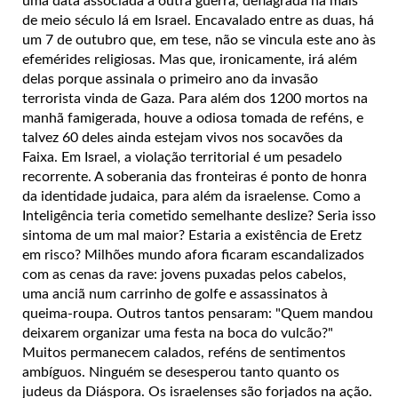
uma data associada a outra guerra, deflagrada há mais
de meio século lá em Israel. Encavalado entre as duas, há
um 7 de outubro que, em tese, não se vincula este ano às
efemérides religiosas. Mas que, ironicamente, irá além
delas porque assinala o primeiro ano da invasão
terrorista vinda de Gaza. Para além dos 1200 mortos na
manhã famigerada, houve a odiosa tomada de reféns, e
talvez 60 deles ainda estejam vivos nos socavões da
Faixa. Em Israel, a violação territorial é um pesadelo
recorrente. A soberania das fronteiras é ponto de honra
da identidade judaica, para além da israelense. Como a
Inteligência teria cometido semelhante deslize? Seria isso
sintoma de um mal maior? Estaria a existência de Eretz
em risco? Milhões mundo afora ficaram escandalizados
com as cenas da rave: jovens puxadas pelos cabelos,
uma anciã num carrinho de golfe e assassinatos à
queima-roupa. Outros tantos pensaram: "Quem mandou
deixarem organizar uma festa na boca do vulcão?"
Muitos permanecem calados, reféns de sentimentos
ambíguos. Ninguém se desesperou tanto quanto os
judeus da Diáspora. Os israelenses são forjados na ação.