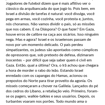
Jogadores de futebol dizem que é mais aflitivo ver o
clássico da arquibancada do que jogá-lo. Pois bem, em
Israel a divisão de tarefas é natural: você divulga, você
pega em armas, você cozinha, você protesta e, juntos,
nós choramos. Não vamos dividir o país, só as missões
que nos cabem. E na Diáspora? O que fazer? Em Gaza,
houve erros de calibre na caça aos sicários. Isso ninguém
nega. Mas e agora? Israel e os israelenses passam de
novo por um momento delicado. O país perdeu
simpatizantes, os judeus são apontados como cúmplices
de opressores que, sob pretexto de defesa, dizimaram
inocentes – por difícil que seja saber quem é civil em
Gaza. Então, qual a última? Ora, o Irã achou que chegara
a hora de morder o rabo do leão. Estando Israel
enredado com os capangas do Hamas, acionou os
prepostos do Norte para tirar proveito da agonia. Os
mísseis começaram a chover na Galileia. Lançados do pé
dos cedros do Líbano, a retaliação veio. Primeiro, foram-
se os pagers, walkie-talkies e seus usuários. Depois, os
turbantes voaram nos porões. Todo mundo ama o