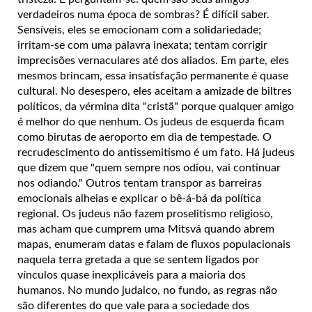
verdadeiros numa época de sombras? É difícil saber.
Sensíveis, eles se emocionam com a solidariedade;
irritam-se com uma palavra inexata; tentam corrigir
imprecisões vernaculares até dos aliados. Em parte, eles
mesmos brincam, essa insatisfação permanente é quase
cultural. No desespero, eles aceitam a amizade de biltres
políticos, da vérmina dita "cristã" porque qualquer amigo
é melhor do que nenhum. Os judeus de esquerda ficam
como birutas de aeroporto em dia de tempestade. O
recrudescimento do antissemitismo é um fato. Há judeus
que dizem que "quem sempre nos odiou, vai continuar
nos odiando." Outros tentam transpor as barreiras
emocionais alheias e explicar o bê-á-bá da política
regional. Os judeus não fazem proselitismo religioso,
mas acham que cumprem uma Mitsvá quando abrem
mapas, enumeram datas e falam de fluxos populacionais
naquela terra gretada a que se sentem ligados por
vínculos quase inexplicáveis para a maioria dos
humanos. No mundo judaico, no fundo, as regras não
são diferentes do que vale para a sociedade dos