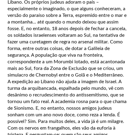
Líbano. Os próprios judeus adoram o país –
especialmente o imaginado, o que alguns conheceram, a
versão do paraíso sobre a Terra, espremido entre o mar e
a montanha... até quando o mundo deixou que assim
fosse. E, no entanto, 18 anos depois de fechar a cancela,
os soldados israelenses voltaram ao Sul, na tentativa de
fazer uma curetagem de regra no arsenal militar. Como
forma, entre outras coisas, de dotar a Galileia de
segurança. A população que viva na fronteira,
correspondente a um Morumbi lotado, está acantonada
mais ao Sul, fora da Zona de Exclusão que se criou, um
simulacro de Chernobyl entre o Golã e o Mediterrâneo.
A expedição ao Líbano não ajuda a imagem de Israel. A
turma da arquibancada, espalhada pelo mundo, vê com
desânimo o recrudescimento do antissemitismo, que se
tornou um fato real. A academia rosna para o que chama
de Sionismo. E, no entanto, nossos amigos judeus
sonham com um ano novo doce, como reza a lenda. É
possível? Sim. Para muitos deles, a vida já é um milagre.
Com os nervos em frangalhos, eles vão da euforia à
tristeza. E perguntam-se: quem são seus amigos