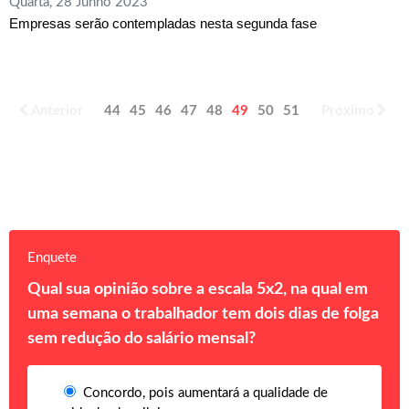
Quarta, 28 Junho 2023
Empresas serão contempladas nesta segunda fase
Anterior
44
45
46
47
48
49
50
51
52
Próximo
53
Enquete
Qual sua opinião sobre a escala 5x2, na qual em
uma semana o trabalhador tem dois dias de folga
sem redução do salário mensal?
Concordo, pois aumentará a qualidade de