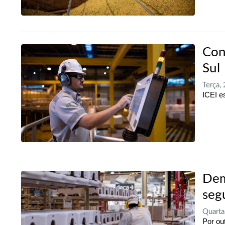
Con
Sul
Terça,
ICEI e
Dem
seg
Quarta
Por ou