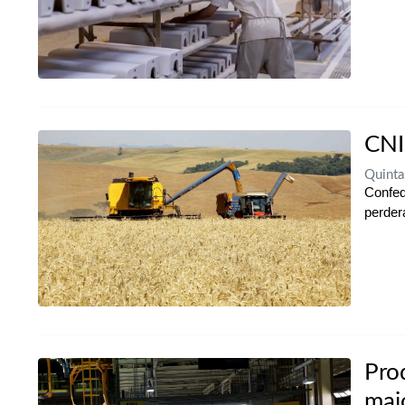
CNI
Quinta
Confed
perder
Pro
mai