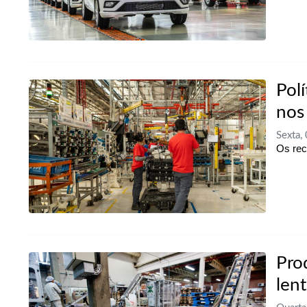
Polí
nos
Sexta,
Os rec
Pro
len