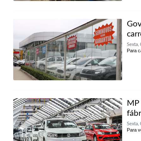
Gov
carr
Sexta,
Para c
MP 
fáb
Sexta,
Para v