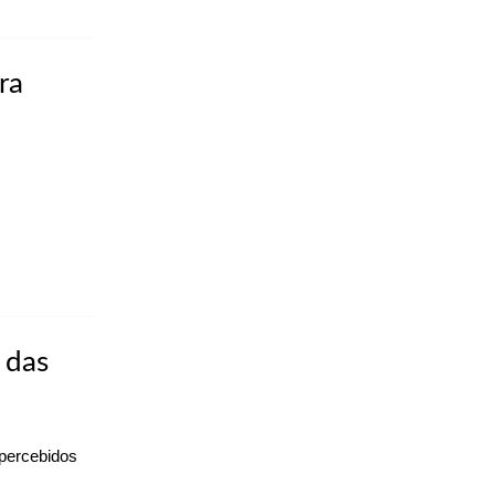
ra
 das
 percebidos