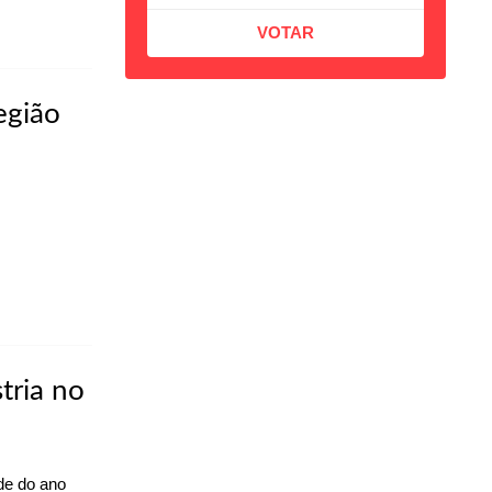
egião
tria no
de do ano