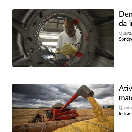
Dem
da 
Quarta
Sondag
Ati
mai
Quarta
Índice