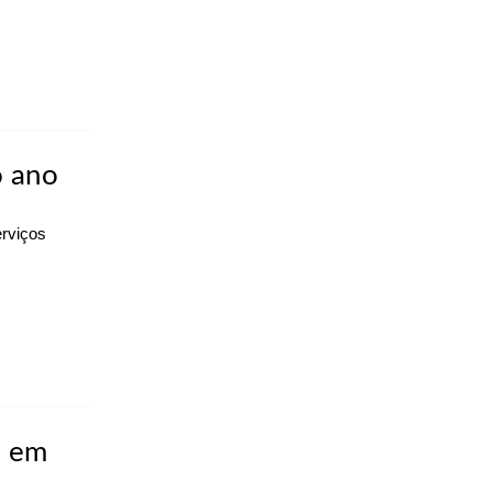
o ano
erviços
% em