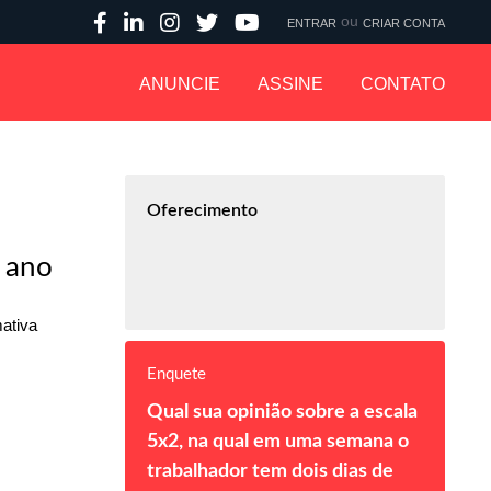
ou
ENTRAR
CRIAR CONTA
ANUNCIE
ASSINE
CONTATO
Oferecimento
 ano
ativa
Enquete
Qual sua opinião sobre a escala
5x2, na qual em uma semana o
trabalhador tem dois dias de