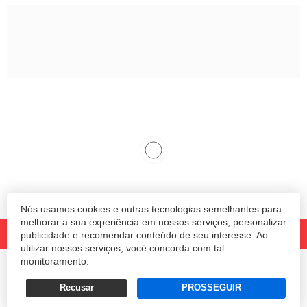
Nós usamos cookies e outras tecnologias semelhantes para
melhorar a sua experiência em nossos serviços, personalizar
publicidade e recomendar conteúdo de seu interesse. Ao
utilizar nossos serviços, você concorda com tal
monitoramento.
© 2020 Revista Amanhã.
Todos os direitos reservados.
Desenvolvido por
Recusar
PROSSEGUIR
Termos e Políticas de Uso
Privacidade