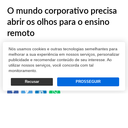
O mundo corporativo precisa
abrir os olhos para o ensino
remoto
Cursos e treinamentos a distância devem ser
Nós usamos cookies e outras tecnologias semelhantes para
vistos como oportunidades pelos gestores
melhorar a sua experiência em nossos serviços, personalizar
publicidade e recomendar conteúdo de seu interesse. Ao
utilizar nossos serviços, você concorda com tal
BERNT ENTSCHEV
monitoramento.
20/07/2021 10:01
Recusar
PROSSEGUIR