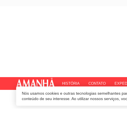
HISTÓRIA
CONTATO
EXPED
Nós usamos cookies e outras tecnologias semelhantes par
© 2020 Revista Amanhã.
Todos os direitos reservados.
Desenvolvido por
conteúdo de seu interesse. Ao utilizar nossos serviços, v