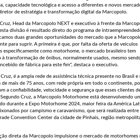
a, capacidade tecnológica e acesso a diferentes e novos mercado
diretor de estratégia e transformação digital da Marcopolo.
Cruz, Head da Marcopolo NEXT e executivo à frente da Marcop
sta divisão é resultado direto do programa de intraempreended
icamos duas grandes oportunidades do mercado que a Marcopol
te para suprir. A primeira é que, por falta da oferta de veículos
os especificamente como motorhome, o mercado brasileiro tem
do à transformação de ônibus, normalmente usados, mesmo send
ebido de fábrica para este fim", destaca o executivo.
ruz, é a ampla rede de assistência técnica presente no Brasil e
ria de mais de 75 anos, com rede própria em todo o continente, 
m a confiabilidade, velocidade e segurança que esses clientes d
 Segundo Cruz, a
Marcopolo Motorhome está desenvolvendo u
ado durante a Expo Motorhome 2024, maior feira da América Lat
ixonados por campismo e caravanismo, que será realizada entre 
ade Convention Center da cidade de Pinhais, região metropolit
ção dire
ta da Marcopolo
impulsione
o mercado de motorhomes n