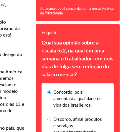
s",
Ao assinar, você concorda com a nossa
Política
de Privacidade
.
olo
orismo da
Enquete
o está
Qual sua opinião sobre a
escala 5x2, na qual em uma
o desejo do
semana o trabalhador tem dois
dias de folga sem redução do
 na América
salário mensal?
podemos
esejam e
m modelo
Concordo, pois
ina
aumentará a qualidade de
os dias 13 e
vida dos brasileiros
ana de
Discordo, afinal produtos
e serviços
o país, que