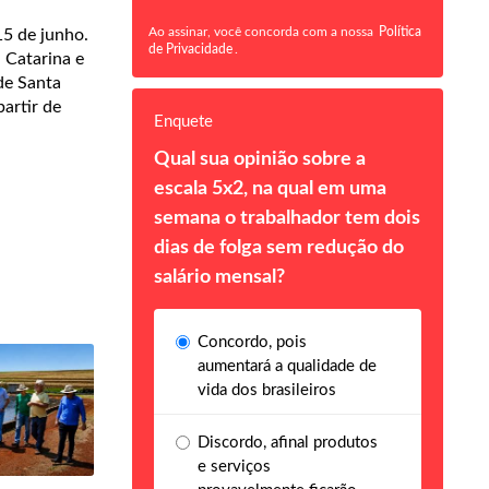
Ao assinar, você concorda com a nossa
Política
15 de junho.
de Privacidade
.
 Catarina e
de Santa
partir de
Enquete
Qual sua opinião sobre a
escala 5x2, na qual em uma
semana o trabalhador tem dois
dias de folga sem redução do
salário mensal?
Concordo, pois
aumentará a qualidade de
vida dos brasileiros
Discordo, afinal produtos
e serviços