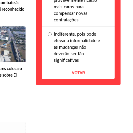
provavelmente ficarão
 combate às
mais caros para
é reconhecido
compensar novas
contratações
Indiferente, pois pode
elevar a informalidade e
as mudanças não
deverão ser tão
significativas
res coloca o
s sobre El