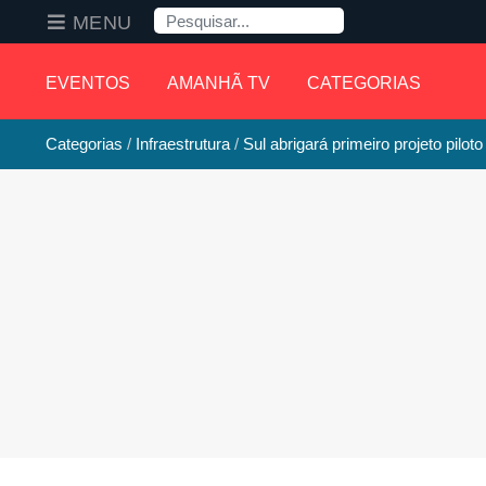
Pesquisa
MENU
EVENTOS
AMANHÃ TV
CATEGORIAS
Categorias
Infraestrutura
Sul abrigará primeiro projeto piloto