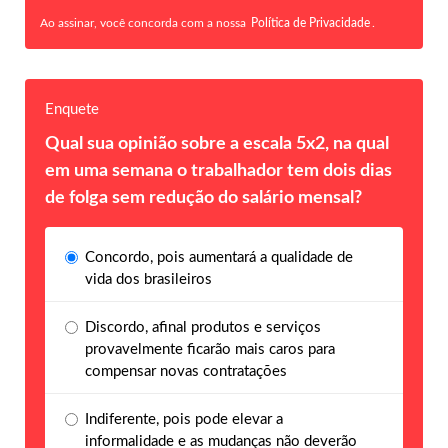
Ao assinar, você concorda com a nossa
Política de Privacidade
.
Enquete
Qual sua opinião sobre a escala 5x2, na qual
em uma semana o trabalhador tem dois dias
de folga sem redução do salário mensal?
Concordo, pois aumentará a qualidade de
vida dos brasileiros
Discordo, afinal produtos e serviços
provavelmente ficarão mais caros para
compensar novas contratações
Indiferente, pois pode elevar a
informalidade e as mudanças não deverão